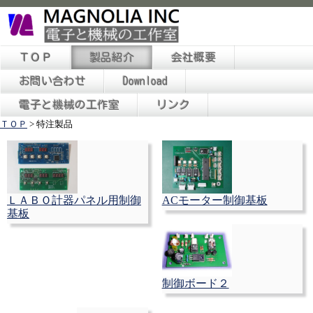
ＴＯＰ
製品紹介
会社概要
お問い合わせ
Download
電子と機械の工作室
リンク
ＴＯＰ
>
特注製品
ＬＡＢＯ計器パネル用制御
ACモーター制御基板
基板
制御ボード２