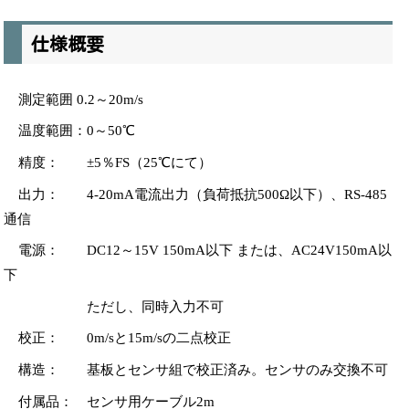
仕様概要
測定範囲 0.2～20m/s
温度範囲：0～50℃
精度： ±5％FS（25℃にて）
出力： 4-20mA電流出力（負荷抵抗500Ω以下）、RS-485
通信
電源： DC12～15V 150mA以下 または、AC24V150mA以
下
ただし、同時入力不可
校正： 0m/sと15m/sの二点校正
構造： 基板とセンサ組で校正済み。センサのみ交換不可
付属品： センサ用ケーブル2m