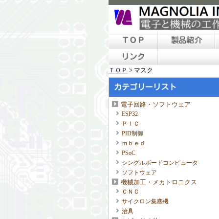
ＴＯＰ
製品紹介
リンク
ＴＯＰ
>
マスク
カテゴリーリスト
電子回路・ソフトウェア
ESP32
ＰＩＣ
PID制御
ｍｂｅｄ
PSoC
シングルボードコンピュータ
ソフトウェア
機械加工・メカトロニクス
ＣＮＣ
サイクロン集塵機
治具