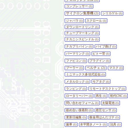
コンプレッサー
(1)
サイクロン集塵機
(2)
シリカゲル
(1)
ジャバラ
スクロール
(1)
(1)
ダウンロードリンク
(1)
チューブマーキング
(1)
ナカニシスピンドル
(1)
ナカプリバイン
パイプ曲げ
(1)
(1)
パーマリンク
ピトー管
(1)
(1)
ファビコン
プラグイン
(1)
(1)
ペルチェ
プーラー
(2)
マスク
(1)
(1)
ミニマックス多項式近似
(1)
メタルロック
モアタグ
(1)
(1)
ランピング
リモートデスクトップ
(1)
(1)
ロータリーバー
再生
初代CNC
(1)
(1)
(1)
問い合わせフォーム
太陽電池
(1)
(1)
嵌め合い接着剤
差圧センサ
(1)
(1)
更新日編集
板金用はんだゴテ
(1)
(1)
歯車
水平開きノート
治具
(1)
(1)
(1)