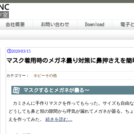
会社概要
お問い合わせ
Download
電子
2020/03/15
マスク着用時のメガネ曇り対策に鼻押さえを簡
カテゴリー：
ホビーその他
マスクするとメガネが曇る～
カミさんに手作りマスクを作ってもらった。サイズも自由
どうしても鼻と頬の隙間から呼気が漏れてメガネが曇る。ちょ
えを作ってみた。
続きを読む…