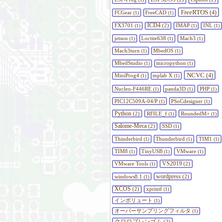
FreeRTOS
FCGear
FreeCAD
(4)
(1)
(1)
ICD4
FX3701
(2)
IMAP
INL
(1)
(1)
(1)
jetson
Loctite638
Mach3
(1)
(1)
(1)
Mach3turn
MbedOS
(1)
(1)
MbedStudio
micropython
(1)
(1)
NCVC
MiniProg4
mplab X
(4)
(1)
(1)
Nucleo-F446RE
panda3D
PHP
(1)
(1)
(1)
PIC12C509A-04/P
PSoCdesigner
(1)
(1)
Python
(2)
RFILE_f
RoundedM+
(1)
(1)
Salome-Meca
(2)
SSD
(1)
Thinderbird
Thunderbird
TIM1
(1)
(1)
(1)
TIM8
TinyUSB
VMware
(1)
(1)
(1)
VS2019
VMware Tools
(2)
(1)
wordpress
windows8.1
(2)
(1)
XCOS
(2)
xprintf
(1)
インボリュート
(1)
オーバーサンプリングフィルタ
(1)
クロロプレンゴム
(2)