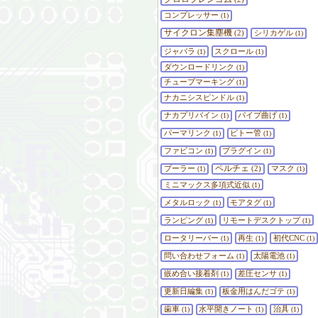
コンプレッサー
(1)
サイクロン集塵機
(2)
シリカゲル
(1)
ジャバラ
スクロール
(1)
(1)
ダウンロードリンク
(1)
チューブマーキング
(1)
ナカニシスピンドル
(1)
ナカプリバイン
パイプ曲げ
(1)
(1)
パーマリンク
ピトー管
(1)
(1)
ファビコン
プラグイン
(1)
(1)
ペルチェ
プーラー
(2)
マスク
(1)
(1)
ミニマックス多項式近似
(1)
メタルロック
モアタグ
(1)
(1)
ランピング
リモートデスクトップ
(1)
(1)
ロータリーバー
再生
初代CNC
(1)
(1)
(1)
問い合わせフォーム
太陽電池
(1)
(1)
嵌め合い接着剤
差圧センサ
(1)
(1)
更新日編集
板金用はんだゴテ
(1)
(1)
歯車
水平開きノート
治具
(1)
(1)
(1)