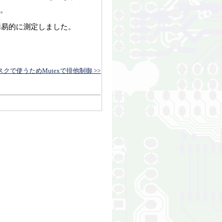
。
簡易的に測定しました。
スクで使うためMutexで排他制御 >>