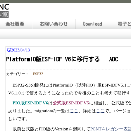
会社概要
お問い合わせ
Download
電子
2023/04/13
PlatformIO版ESP-IDF V6に移行する – ADC
カテゴリー：
ESP32
ESP32-S3の開発にはPlatformIO（以降PIO）版ESP-IDFV
V6.1.0まで使えるようになったので今後のことも考えて移行
PIO版ESP-IDF V6
は
公式版ESP-IDF V5
に相当し、公式版では
ありました。migrationの一覧は
ここ
、詳細は
ここ
で。バージョ
しいです。
以前公式版とPIO版のVersionを混同して
PCNTをレガシー表