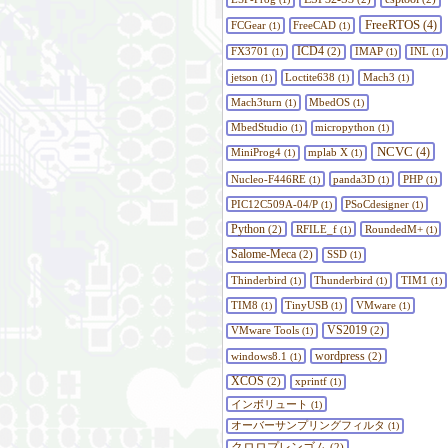
FreeRTOS
FCGear
FreeCAD
(4)
(1)
(1)
ICD4
FX3701
(2)
IMAP
INL
(1)
(1)
(1)
jetson
Loctite638
Mach3
(1)
(1)
(1)
Mach3turn
MbedOS
(1)
(1)
MbedStudio
micropython
(1)
(1)
NCVC
MiniProg4
mplab X
(4)
(1)
(1)
Nucleo-F446RE
panda3D
PHP
(1)
(1)
(1)
PIC12C509A-04/P
PSoCdesigner
(1)
(1)
Python
(2)
RFILE_f
RoundedM+
(1)
(1)
Salome-Meca
(2)
SSD
(1)
Thinderbird
Thunderbird
TIM1
(1)
(1)
(1)
TIM8
TinyUSB
VMware
(1)
(1)
(1)
VS2019
VMware Tools
(2)
(1)
wordpress
windows8.1
(2)
(1)
XCOS
(2)
xprintf
(1)
インボリュート
(1)
オーバーサンプリングフィルタ
(1)
クロロプレンゴム
(2)