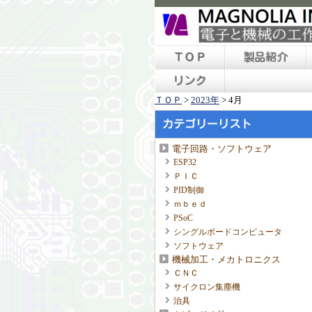
ＴＯＰ
製品紹介
リンク
ＴＯＰ
>
2023年
>
4月
カテゴリーリスト
電子回路・ソフトウェア
ESP32
ＰＩＣ
PID制御
ｍｂｅｄ
PSoC
シングルボードコンピュータ
ソフトウェア
機械加工・メカトロニクス
ＣＮＣ
サイクロン集塵機
治具