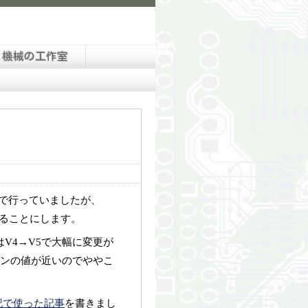
と機械の工作室
5.1.1で行っていましたが、
することにします。
V4→V5で大幅に変更が
ンの値が近いのでややこ
記で使った記事
を書きまし