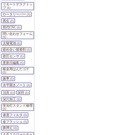
リモートデスクトッ
プ
(1)
ロータリーバー
(1)
再生
(1)
初代CNC
(1)
問い合わせフォーム
(1)
太陽電池
(1)
嵌め合い接着剤
(1)
差圧センサ
(1)
更新日編集
(1)
板金用はんだゴテ
(1)
歯車
(1)
水平開きノート
(1)
治具
深圳
(1)
(1)
深穴加工
(1)
蛍光灯スタンド修理
(1)
速度フィルタ
(1)
金フラッシュ
(1)
鼻押え
(1)
４爪スクロールチャ