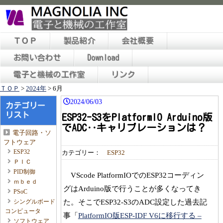
ＴＯＰ
製品紹介
会社概要
お問い合わせ
Download
電子と機械の工作室
リンク
ＴＯＰ
>
2024年
>
6月
2024/06/03
カテゴリー
リスト
ESP32-S3をPlatformIO Arduino版
でADC‥キャリブレーションは？
電子回路・ソ
フトウェア
ESP32
カテゴリー：
ESP32
ＰＩＣ
PID制御
VScode PlatformIOでのESP32コーディン
ｍｂｅｄ
グはArduino版で行うことが多くなってき
PSoC
た。そこでESP32-S3のADC設定した過去記
シングルボード
コンピュータ
事「
PlatformIO版ESP-IDF V6に移行する –
ソフトウェア