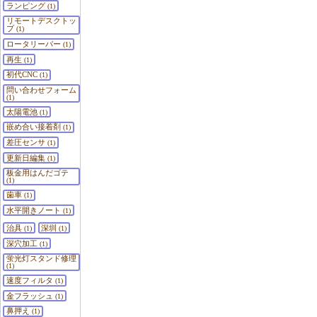
ランピング
(1)
リモートデスクトッ
プ
(1)
ロータリーバー
(1)
再生
(1)
初代CNC
(1)
問い合わせフォーム
(1)
太陽電池
(1)
嵌め合い接着剤
(1)
差圧センサ
(1)
更新日編集
(1)
板金用はんだゴテ
(1)
歯車
(1)
水平開きノート
(1)
治具
深圳
(1)
(1)
深穴加工
(1)
蛍光灯スタンド修理
(1)
速度フィルタ
(1)
金フラッシュ
(1)
鼻押え
(1)