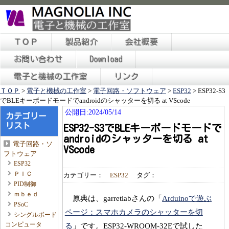
ＴＯＰ
製品紹介
会社概要
お問い合わせ
Download
電子と機械の工作室
リンク
ＴＯＰ
>
電子と機械の工作室
>
電子回路・ソフトウェア
>
ESP32
>
ESP32-S3
でBLEキーボードモードでandroidのシャッターを切る at VScode
公開日:2024/05/14
カテゴリー
リスト
ESP32-S3でBLEキーボードモードで
androidのシャッターを切る at
電子回路・ソ
VScode
フトウェア
ESP32
ＰＩＣ
カテゴリー：
ESP32
タグ：
PID制御
ｍｂｅｄ
原典は、garretlabさんの「
Arduinoで遊ぶ
PSoC
ページ：スマホカメラのシャッターを切
シングルボード
コンピュータ
る
」です。ESP32-WROOM-32Eで試した