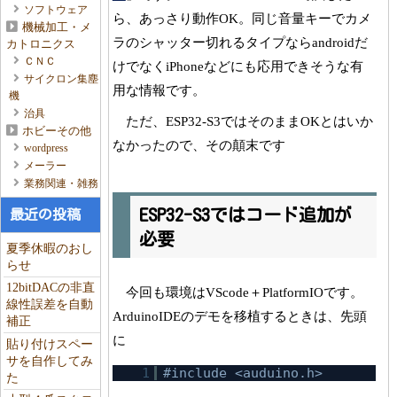
ソフトウェア
ら、あっさり動作OK。同じ音量キーでカメ
機械加工・メ
ラのシャッター切れるタイプならandroidだ
カトロニクス
ＣＮＣ
けでなくiPhoneなどにも応用できそうな有
サイクロン集塵
用な情報です。
機
治具
ただ、ESP32-S3ではそのままOKとはいか
ホビーその他
なかったので、その顛末です
wordpress
メーラー
業務関連・雑務
ESP32-S3ではコード追加が
最近の投稿
必要
夏季休暇のおし
らせ
12bitDACの非直
今回も環境はVScode＋PlatformIOです。
線性誤差を自動
ArduinoIDEのデモを移植するときは、先頭
補正
に
貼り付けスペー
サを自作してみ
1
#include <auduino.h>
た