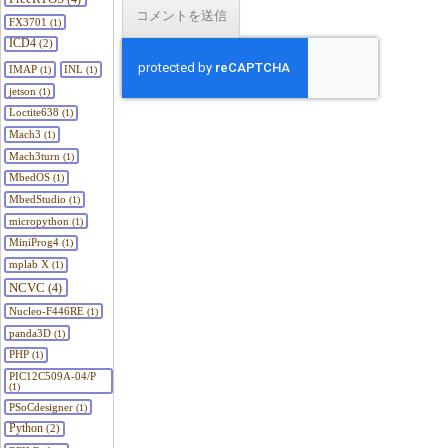
FX3701
(1)
ICD4
(2)
IMAP
INL
(1)
(1)
jetson
(1)
Loctite638
(1)
Mach3
(1)
Mach3turn
(1)
MbedOS
(1)
MbedStudio
(1)
micropython
(1)
MiniProg4
(1)
mplab X
(1)
NCVC
(4)
Nucleo-F446RE
(1)
panda3D
(1)
PHP
(1)
PIC12C509A-04/P
(1)
PSoCdesigner
(1)
Python
(2)