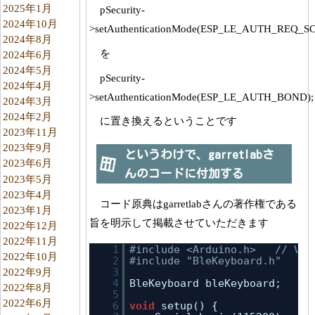
2025年1月
pSecurity-
2024年10月
>setAuthenticationMode(ESP_LE_AUTH_REQ_
2024年8月
を
2024年6月
2024年5月
pSecurity-
2024年4月
>setAuthenticationMode(ESP_LE_AUTH_BOND);
2024年3月
2024年2月
に置き換えるということです
2023年11月
2023年9月
というわけで、garretlabさ
2023年6月
んのコードに付加する
2023年5月
2023年4月
コード原典はgarretlabさんの著作権である
2023年1月
旨を明示して掲載させていただきます
2022年12月
2022年11月
1
#include <Arduino.h>   // V
2022年10月
2
#include "BleKeyboard.h"
2022年9月
3
4
BleKeyboard bleKeyboard;
2022年8月
5
2022年6月
6
void
setup() {