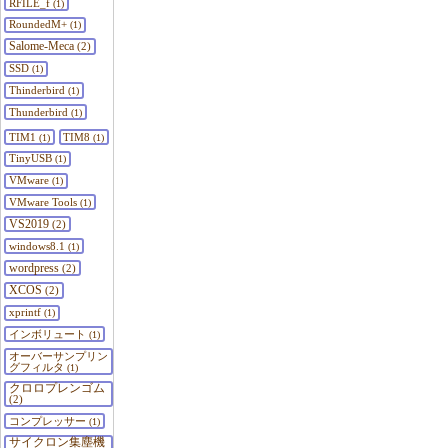
RFILE_f
(1)
RoundedM+
(1)
Salome-Meca
(2)
SSD
(1)
Thinderbird
(1)
Thunderbird
(1)
TIM1
TIM8
(1)
(1)
TinyUSB
(1)
VMware
(1)
VMware Tools
(1)
VS2019
(2)
windows8.1
(1)
wordpress
(2)
XCOS
(2)
xprintf
(1)
インボリュート
(1)
オーバーサンプリン
グフィルタ
(1)
クロロプレンゴム
(2)
コンプレッサー
(1)
サイクロン集塵機