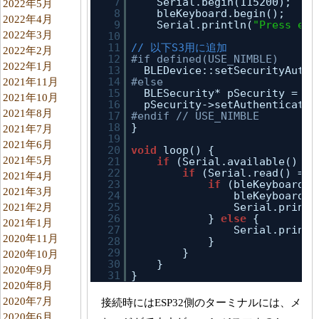
7
Serial.begin(115200);
2022年5月
8
bleKeyboard.begin();
2022年4月
9
Serial.println(
"Press ent
2022年3月
10
11
// 以下S3用に追加
2022年2月
12
#if defined(USE_NIMBLE)
2022年1月
13
BLEDevice::setSecurityAuth(
14
#else
2021年11月
15
BLESecurity* pSecurity = 
ne
2021年10月
16
pSecurity->setAuthenticatio
2021年8月
17
#endif // USE_NIMBLE
18
}
2021年7月
19
2021年6月
20
void
loop() {
2021年5月
21
if
(Serial.available() > 
22
if
(Serial.read() == 
2021年4月
23
if
(bleKeyboard.i
2021年3月
24
bleKeyboard.w
25
Serial.printl
2021年2月
26
} 
else
{
2021年1月
27
Serial.printl
2020年11月
28
}
29
}
2020年10月
30
}
2020年9月
31
}
2020年8月
2020年7月
接続時にはESP32側のターミナルには、メ
2020年6月