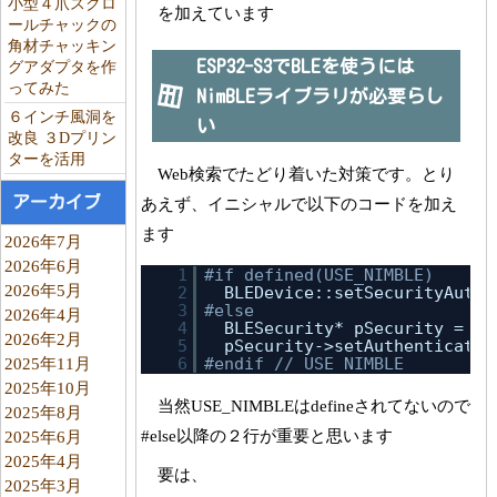
小型４爪スクロ
を加えています
ールチャックの
角材チャッキン
ESP32-S3でBLEを使うには
グアダプタを作
ってみた
NimBLEライブラリが必要らし
６インチ風洞を
い
改良 ３Dプリン
ターを活用
Web検索でたどり着いた対策です。とり
アーカイブ
あえず、イニシャルで以下のコードを加え
ます
2026年7月
2026年6月
1
#if defined(USE_NIMBLE)
2026年5月
2
BLEDevice::setSecurityAuth(
3
#else
2026年4月
4
BLESecurity* pSecurity = 
ne
2026年2月
5
pSecurity->setAuthenticatio
6
#endif // USE_NIMBLE
2025年11月
2025年10月
当然USE_NIMBLEはdefineされてないので
2025年8月
#else以降の２行が重要と思います
2025年6月
2025年4月
要は、
2025年3月