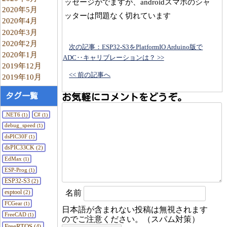
ッセージがでますが、androidスマホのシャ
2020年5月
ッターは問題なく切れています
2020年4月
2020年3月
2020年2月
次の記事：ESP32-S3をPlatformIO Arduino版で
2020年1月
ADC‥キャリブレーションは？ >>
2019年12月
<< 前の記事へ
2019年10月
タグ一覧
お気軽にコメントをどうぞ。
.NET6
C#
(1)
(1)
debug_speed
(1)
dsPIC30F
(1)
dsPIC33CK
(2)
EdMax
(1)
ESP-Prog
(1)
ESP32-S3
(2)
esptool
名前
(2)
FCGear
(1)
日本語が含まれない投稿は無視されます
FreeCAD
(1)
のでご注意ください。（スパム対策）
FreeRTOS
(4)