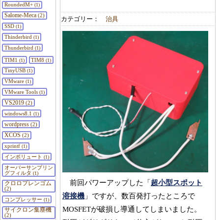
RoundedM+
(1)
Salome-Meca
(2)
カテゴリー：
治具
SSD
(1)
Thinderbird
(1)
Thunderbird
(1)
TIM1
TIM8
(1)
(1)
TinyUSB
(1)
VMware
(1)
VMware Tools
(1)
VS2019
(2)
windows8.1
(1)
wordpress
(2)
XCOS
(2)
xprintf
(1)
インボリュート
(1)
オーバーサンプリン
グフィルタ
(1)
前回パワーアップした「
超小型スポット
クロロプレンゴム
(2)
溶接機
」ですが、数百発打ったところで
コンプレッサー
(1)
MOSFETが破損し導通してしまいました。
サイクロン集塵機
(2)