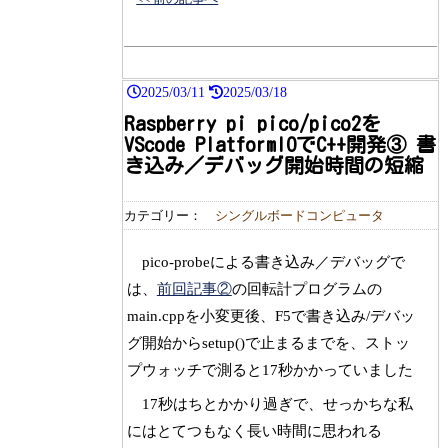
2025/03/11
2025/03/18
Raspberry pi pico/pico2を
VScode PlatformIOでC++開発③ 書
き込み／デバッグ開始時間の短縮
カテゴリー：
シングルボードコンピュータ
pico-probeによる書き込み／デバッグで
は、
前回記事②
の回転計プログラムの
main.cppを小変更後、F5で書き込み/デバッ
グ開始からsetup()で止まるまでを、ストッ
プウォッチで測ると17秒かかっていました
17秒はちとかかり過ぎで、せっかちな私
にはとてつもなく長い時間に思われる