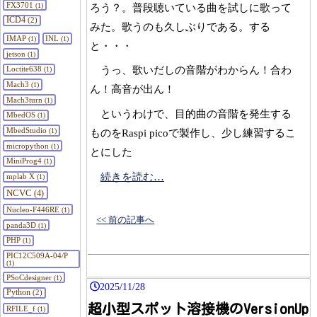
FX3701
(1)
ろう？。普段聴いている曲を試しに歌って
ICD4
(2)
みた。歌うのも久しぶりである。する
IMAP
INL
(1)
(1)
と・・・
jetson
(1)
うっ、歌いだしの音階がわからん！合わ
Loctite638
(1)
Mach3
(1)
ん！高音が出ん！
Mach3turn
(1)
というわけで、目的曲の音階を発生する
MbedOS
(1)
MbedStudio
ものをRaspi picoで製作し、少し練習するこ
(1)
micropython
(1)
とにした
MiniProg4
(1)
続きを読む…
mplab X
(1)
NCVC
(4)
Nucleo-F446RE
(1)
<< 前の記事へ
panda3D
(1)
PHP
(1)
PIC12C509A-04/P
(1)
PSoCdesigner
(1)
2025/11/28
Python
(2)
超小型スポット溶接機のVersionUp
RFILE_f
(1)