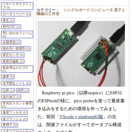
リモートデスクトッ
プ
(1)
カテゴリー：
シングルボードコンピュータ
,
電子と
機械の工作室
ロータリーバー
(1)
再生
(1)
初代CNC
(1)
問い合わせフォーム
(1)
太陽電池
(1)
嵌め合い接着剤
(1)
差圧センサ
(1)
更新日編集
(1)
板金用はんだゴテ
(1)
歯車
(1)
水平開きノート
(1)
治具
深圳
(1)
(1)
Raspberry pi pico（以降raspico）にESP32
深穴加工
(1)
のESPtoolの様に、pico probeを使って量産書
蛍光灯スタンド修理
(1)
き込みをするための環境を作ってみまし
速度フィルタ
(1)
た。前回「
VScode＋platformIO版
」の次
金フラッシュ
(1)
は、関連ファイルがすべてポータブル構成
鼻押え
(1)
４爪スクロールチャ