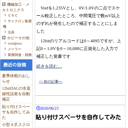
機械加工・メ
Vrefを1.235Vとし、0V/1.0Vの二点でスケ
カトロニクス
ール較正したところ、中間電圧で数mV以上
ＣＮＣ
サイクロン集塵
のずれが発生したので補正することにしま
機
した
治具
ホビーその他
12bitのリアルコードは0～4095ですが、上
wordpress
記0～1.0Vを0～10,000に正規化した入力で
メーラー
業務関連・雑務
補正した覚書です
最近の投稿
続きを読む…
夏季休暇のおし
らせ
<< 前の記事へ
12bitDACの非直
線性誤差を自動
補正
貼り付けスペー
2026/06/23
サを自作してみ
貼り付けスペーサを自作してみた
た
小型４爪スクロ