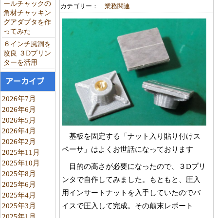
ールチャックの
カテゴリー：
業務関連
角材チャッキン
グアダプタを作
ってみた
６インチ風洞を
改良 ３Dプリン
ターを活用
アーカイブ
2026年7月
2026年6月
2026年5月
2026年4月
基板を固定する「ナット入り貼り付けス
2026年2月
ペーサ」はよくお世話になっております
2025年11月
2025年10月
目的の高さが必要になったので、３Dプリ
2025年8月
ンタで自作してみました。もともと、圧入
2025年6月
用インサートナットを入手していたのでバ
2025年4月
イスで圧入して完成。その顛末レポート
2025年3月
2025年1月