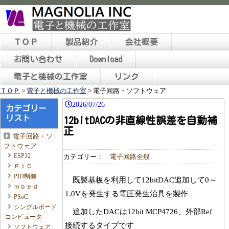
ＴＯＰ
製品紹介
会社概要
お問い合わせ
Download
電子と機械の工作室
リンク
ＴＯＰ
>
電子と機械の工作室
>
電子回路・ソフトウェア
2026/07/26
カテゴリー
リスト
12bitDACの非直線性誤差を自動補
正
電子回路・ソ
フトウェア
ESP32
カテゴリー：
電子回路全般
ＰＩＣ
PID制御
既製基板を利用して12bitDAC追加して0～
ｍｂｅｄ
1.0Vを発生する電圧発生治具を製作
PSoC
シングルボード
追加したDACは12bit MCP4726、外部Ref
コンピュータ
接続するタイプです
ソフトウェア