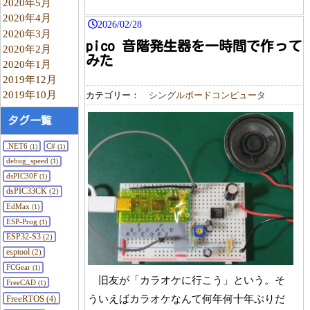
2020年5月
2020年4月
2026/02/28
2020年3月
pico 音階発生器を一時間で作って
2020年2月
みた
2020年1月
2019年12月
2019年10月
カテゴリー：
シングルボードコンピュータ
タグ一覧
.NET6
C#
(1)
(1)
debug_speed
(1)
dsPIC30F
(1)
dsPIC33CK
(2)
EdMax
(1)
ESP-Prog
(1)
ESP32-S3
(2)
esptool
(2)
FCGear
(1)
旧友が「カラオケに行こう」という。そ
FreeCAD
(1)
ういえばカラオケなんて何年何十年ぶりだ
FreeRTOS
(4)