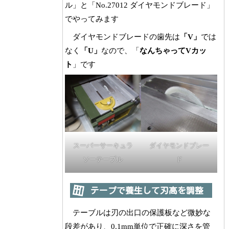
ル」と「No.27012 ダイヤモンドブレード」
でやってみます
ダイヤモンドブレードの歯先は
「V」
では
なく
「U」
なので、「
なんちゃってVカッ
ト
」です
スーパーサーキュラ
ダイヤモンドブレー
ソーテーブル
ド
テープで養生して刃高を調整
テーブルは刃の出口の保護板など微妙な
段差があり、0.1mm単位で正確に深さを管