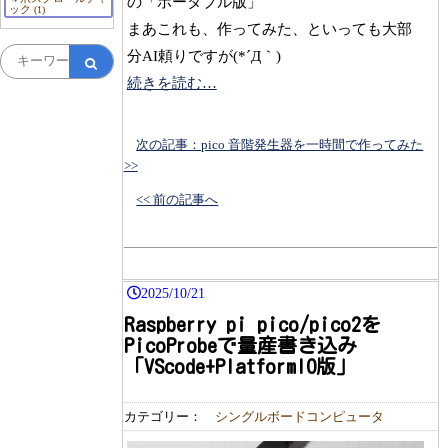
の「ポータブル版」
ック
(1)
まあこれも、作ってみた、といっても大部
分AI頼りですが(*´Д｀)
続きを読む…
次の記事：pico 音階発生器を一時間で作ってみた
>>
<< 前の記事へ
2025/10/21
Raspberry pi pico/pico2を
PicoProbeで量産書き込み
「VScode+PlatformIO版」
カテゴリー：
シングルボードコンピュータ