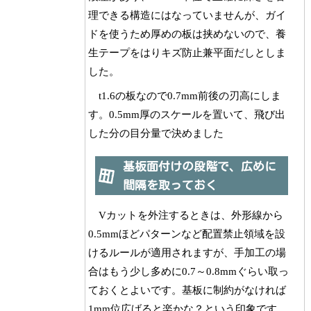
理できる構造にはなっていませんが、ガイ
ドを使うため厚めの板は挟めないので、養
生テープをはりキズ防止兼平面だしとしま
した。
t1.6の板なので0.7mm前後の刃高にしま
す。0.5mm厚のスケールを置いて、飛び出
した分の目分量で決めました
基板面付けの段階で、広めに
間隔を取っておく
Vカットを外注するときは、外形線から
0.5mmほどパターンなど配置禁止領域を設
けるルールが適用されますが、手加工の場
合はもう少し多めに0.7～0.8mmぐらい取っ
ておくとよいです。基板に制約がなければ
1mm位広げると楽かな？という印象です