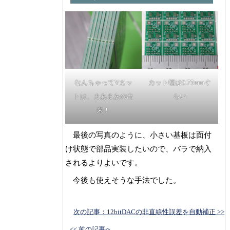
なんちゃってVカッ
カット幅は0.75mmぐ
トは、まあまあの出
らい
来！
最後の写真のように、小さい基板は面付
け状態で部品実装したいので、バラで納入
されるよりよいです。
今後も使えそうな手法でした。
次の記事：12bitDACの非直線性誤差を自動補正 >>
<< 前の記事へ