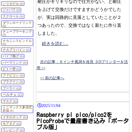
耐圧がギリギリなので仕方がない、と耐圧
シリカゲル
(1)
を上げて交換だけですますかどうかでした
ジャバラ
(1)
スクロール
(1)
が、実は回路的に見落としていたことが２
ダウンロードリンク
つあったので、交換ではなく新たに作り直
(1)
チューブマーキング
しました。
(1)
ナカニシスピンドル
続きを読む…
(1)
ナカプリバイン
(1)
パイプ曲げ
(1)
次の記事：６インチ風洞を改良 ３Dプリンターを活
パーマリンク
(1)
用 >>
ピトー管
(1)
ファビコン
(1)
<< 前の記事へ
プラグイン
(1)
プーラー
(1)
ペルチェ
(2)
マスク
(1)
2025/11/04
ミニマックス多項式
近似
(1)
Raspberry pi pico/pico2を
メタルロック
(1)
PicoProbeで量産書き込み「ポータ
モアタグ
(1)
ブル版」
ランピング
(1)