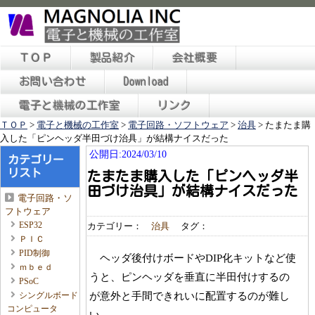
ＴＯＰ
製品紹介
会社概要
お問い合わせ
Download
電子と機械の工作室
リンク
ＴＯＰ
>
電子と機械の工作室
>
電子回路・ソフトウェア
>
治具
>
たまたま購
入した「ピンヘッダ半田づけ治具」が結構ナイスだった
公開日:2024/03/10
カテゴリー
リスト
たまたま購入した「ピンヘッダ半
田づけ治具」が結構ナイスだった
電子回路・ソ
フトウェア
ESP32
カテゴリー：
治具
タグ：
ＰＩＣ
PID制御
ヘッダ後付けボードやDIP化キットなど使
ｍｂｅｄ
うと、ピンヘッダを垂直に半田付けするの
PSoC
が意外と手間できれいに配置するのが難し
シングルボード
コンピュータ
い。