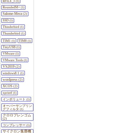
RFILE_f
(1)
RoundedM+
(1)
Salome-Meca
(2)
SSD
(1)
Thinderbird
(1)
Thunderbird
(1)
TIM1
TIM8
(1)
(1)
TinyUSB
(1)
VMware
(1)
VMware Tools
(1)
VS2019
(2)
windows8.1
(1)
wordpress
(2)
XCOS
(2)
xprintf
(1)
インボリュート
(1)
オーバーサンプリン
グフィルタ
(1)
クロロプレンゴム
(2)
コンプレッサー
(1)
サイクロン集塵機