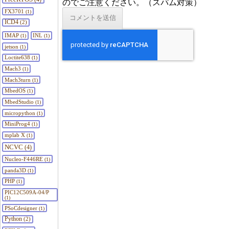
のでご注意ください。（スパム対策）
FX3701
(1)
ICD4
(2)
IMAP
INL
(1)
(1)
jetson
(1)
Loctite638
(1)
Mach3
(1)
Mach3turn
(1)
MbedOS
(1)
MbedStudio
(1)
micropython
(1)
MiniProg4
(1)
mplab X
(1)
NCVC
(4)
Nucleo-F446RE
(1)
panda3D
(1)
PHP
(1)
PIC12C509A-04/P
(1)
PSoCdesigner
(1)
Python
(2)