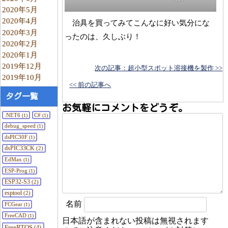
2020年5月
2020年4月
治具を買ってみてこんなに好い気分にな
2020年3月
ったのは、久しぶり！
2020年2月
2020年1月
2019年12月
次の記事：超小型スポット溶接機を製作 >>
2019年10月
<< 前の記事へ
タグ一覧
お気軽にコメントをどうぞ。
.NET6
C#
(1)
(1)
debug_speed
(1)
dsPIC30F
(1)
dsPIC33CK
(2)
EdMax
(1)
ESP-Prog
(1)
ESP32-S3
(2)
esptool
(2)
名前
FCGear
(1)
FreeCAD
(1)
日本語が含まれない投稿は無視されます
FreeRTOS
(4)