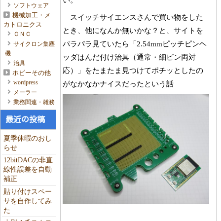
ソフトウェア
機械加工・メ
スイッチサイエンスさんで買い物をした
カトロニクス
とき、他になんか無いかな？と、サイトを
ＣＮＣ
パラパラ見ていたら「2.54mmピッチピンヘ
サイクロン集塵
機
ッダはんだ付け治具（通常・細ピン両対
治具
応）」をたまたま見つけてポチッとしたの
ホビーその他
wordpress
がなかなかナイスだったという話
メーラー
業務関連・雑務
最近の投稿
夏季休暇のおし
らせ
12bitDACの非直
線性誤差を自動
補正
貼り付けスペー
サを自作してみ
た