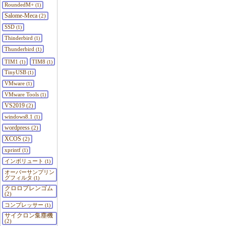
RoundedM+
(1)
Salome-Meca
(2)
SSD
(1)
Thinderbird
(1)
Thunderbird
(1)
TIM1
TIM8
(1)
(1)
TinyUSB
(1)
VMware
(1)
VMware Tools
(1)
VS2019
(2)
windows8.1
(1)
wordpress
(2)
XCOS
(2)
xprintf
(1)
インボリュート
(1)
オーバーサンプリン
グフィルタ
(1)
クロロプレンゴム
(2)
コンプレッサー
(1)
サイクロン集塵機
(2)