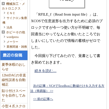
機械加工・メ
カトロニクス
ＣＮＣ
「RFILE_f（Read from input file）」は、
サイクロン集塵
XCOSで任意波形を出力するために必須のブ
機
ロックですが今一つ使い方が不明確で、毎
治具
ホビーその他
回適当にやってなんとか動いたところでお
wordpress
しまいにしていたので情報の蓄積がゼロで
メーラー
業務関連・雑務
した。
最近の投稿
今回掘り下げてみたので、覚書として書
き留めておきます。
夏季休暇のおし
らせ
続きを読む…
12bitDACの非直
線性誤差を自動
補正
次の記事：VC#でTextBoxに数値だけを入力する方
貼り付けスペー
法（簡易版） >>
サを自作してみ
<< 前の記事へ
た
小型４爪スクロ