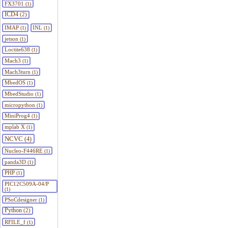
FX3701
(1)
ICD4
(2)
IMAP
INL
(1)
(1)
jetson
(1)
Loctite638
(1)
Mach3
(1)
Mach3turn
(1)
MbedOS
(1)
MbedStudio
(1)
micropython
(1)
MiniProg4
(1)
mplab X
(1)
NCVC
(4)
Nucleo-F446RE
(1)
panda3D
(1)
PHP
(1)
PIC12C509A-04/P
(1)
PSoCdesigner
(1)
Python
(2)
RFILE_f
(1)