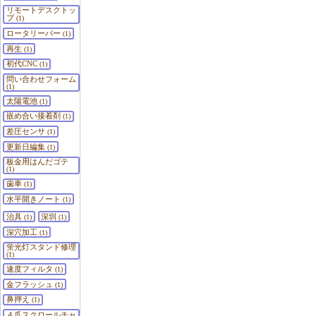
リモートデスクトッ
プ
(1)
ロータリーバー
(1)
再生
(1)
初代CNC
(1)
問い合わせフォーム
(1)
太陽電池
(1)
嵌め合い接着剤
(1)
差圧センサ
(1)
更新日編集
(1)
板金用はんだゴテ
(1)
歯車
(1)
水平開きノート
(1)
治具
深圳
(1)
(1)
深穴加工
(1)
蛍光灯スタンド修理
(1)
速度フィルタ
(1)
金フラッシュ
(1)
鼻押え
(1)
４爪スクロールチャ