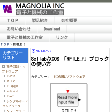
ＴＯＰ
製品紹介
会社概要
お問い合わせ
Download
電子と機械の工作室
リンク
ＴＯＰ
>
RFILE_f
2021/02/27
カテゴリー
リスト
Scilab/XCOS 「RFILE_f」ブロック
の使い方
電子回路・ソ
フトウェア
ESP32
カテゴリー：
PID制御
,
ソフトウェア
ＰＩＣ
PID制御
ｍｂｅｄ
PSoC
シングルボード
コンピュータ
ソフトウェア