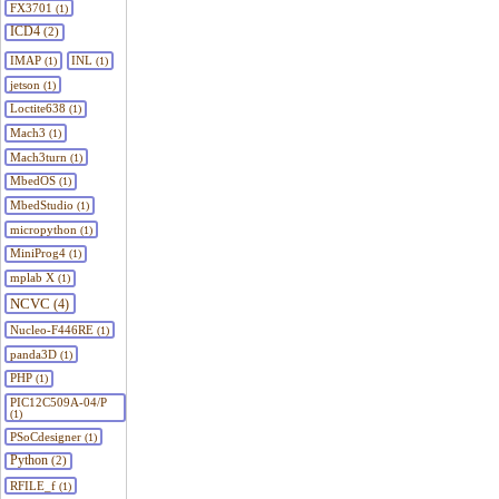
FX3701
(1)
ICD4
(2)
IMAP
INL
(1)
(1)
jetson
(1)
Loctite638
(1)
Mach3
(1)
Mach3turn
(1)
MbedOS
(1)
MbedStudio
(1)
micropython
(1)
MiniProg4
(1)
mplab X
(1)
NCVC
(4)
Nucleo-F446RE
(1)
panda3D
(1)
PHP
(1)
PIC12C509A-04/P
(1)
PSoCdesigner
(1)
Python
(2)
RFILE_f
(1)