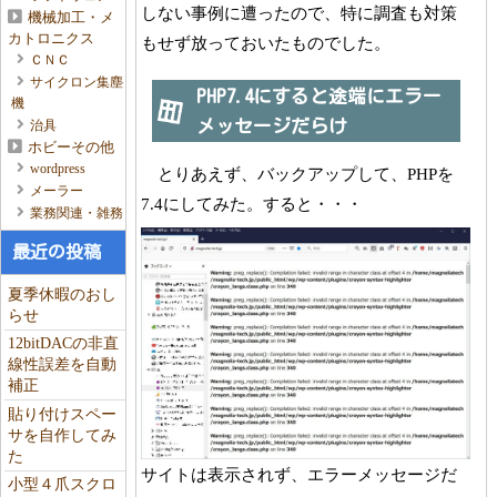
しない事例に遭ったので、特に調査も対策
機械加工・メ
カトロニクス
もせず放っておいたものでした。
ＣＮＣ
サイクロン集塵
PHP7.4にすると途端にエラー
機
メッセージだらけ
治具
ホビーその他
wordpress
とりあえず、バックアップして、PHPを
メーラー
7.4にしてみた。すると・・・
業務関連・雑務
最近の投稿
夏季休暇のおし
らせ
12bitDACの非直
線性誤差を自動
補正
貼り付けスペー
サを自作してみ
た
サイトは表示されず、エラーメッセージだ
小型４爪スクロ