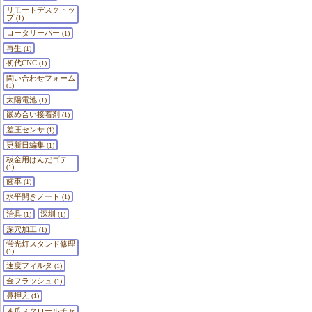
リモートデスクトッ
プ
(1)
ロータリーバー
(1)
再生
(1)
初代CNC
(1)
問い合わせフォーム
(1)
太陽電池
(1)
嵌め合い接着剤
(1)
差圧センサ
(1)
更新日編集
(1)
板金用はんだゴテ
(1)
歯車
(1)
水平開きノート
(1)
治具
深圳
(1)
(1)
深穴加工
(1)
蛍光灯スタンド修理
(1)
速度フィルタ
(1)
金フラッシュ
(1)
鼻押え
(1)
４爪スクロールチャ