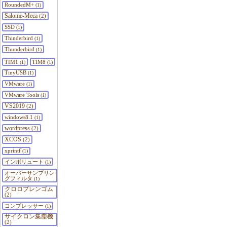
RoundedM+
(1)
Salome-Meca
(2)
SSD
(1)
Thinderbird
(1)
Thunderbird
(1)
TIM1
TIM8
(1)
(1)
TinyUSB
(1)
VMware
(1)
VMware Tools
(1)
VS2019
(2)
windows8.1
(1)
wordpress
(2)
XCOS
(2)
xprintf
(1)
インボリュート
(1)
オーバーサンプリン
グフィルタ
(1)
クロロプレンゴム
(2)
コンプレッサー
(1)
サイクロン集塵機
(2)