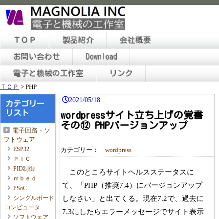
ＴＯＰ
製品紹介
会社概要
お問い合わせ
Download
電子と機械の工作室
リンク
ＴＯＰ
>
PHP
2021/05/18
カテゴリー
リスト
wordpressサイト立ち上げの覚書
その⑫ PHPバージョンアップ
電子回路・ソ
フトウェア
ESP32
カテゴリー：
wordpress
ＰＩＣ
PID制御
このところサイトヘルスステータスに
ｍｂｅｄ
て、「PHP（推奨7.4）にバージョンアップ
PSoC
しなさい」と出てくる。現在7.2で、過去に
シングルボード
コンピュータ
7.3にしたらエラーメッセージでサイト表示
ソフトウェア