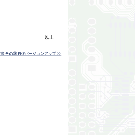
以上
書 その⑫ PHPバージョンアップ >>