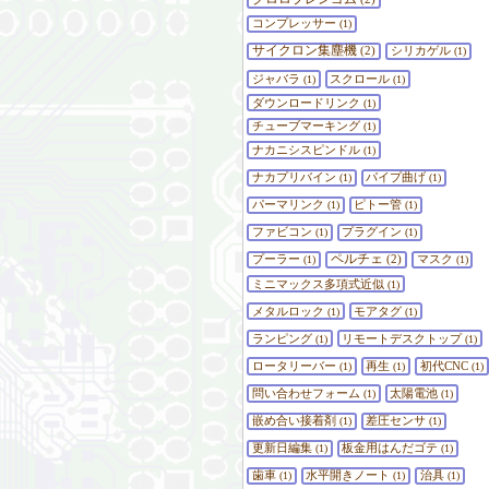
コンプレッサー
(1)
サイクロン集塵機
(2)
シリカゲル
(1)
ジャバラ
スクロール
(1)
(1)
ダウンロードリンク
(1)
チューブマーキング
(1)
ナカニシスピンドル
(1)
ナカプリバイン
パイプ曲げ
(1)
(1)
パーマリンク
ピトー管
(1)
(1)
ファビコン
プラグイン
(1)
(1)
ペルチェ
プーラー
(2)
マスク
(1)
(1)
ミニマックス多項式近似
(1)
メタルロック
モアタグ
(1)
(1)
ランピング
リモートデスクトップ
(1)
(1)
ロータリーバー
再生
初代CNC
(1)
(1)
(1)
問い合わせフォーム
太陽電池
(1)
(1)
嵌め合い接着剤
差圧センサ
(1)
(1)
更新日編集
板金用はんだゴテ
(1)
(1)
歯車
水平開きノート
治具
(1)
(1)
(1)