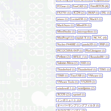
FreeRTOS
FCGear
FreeCAD
(4)
(1)
(1)
ICD4
FX3701
(2)
IMAP
INL
(1)
(1)
(1)
jetson
Loctite638
Mach3
(1)
(1)
(1)
Mach3turn
MbedOS
(1)
(1)
MbedStudio
micropython
(1)
(1)
NCVC
MiniProg4
mplab X
(4)
(1)
(1)
Nucleo-F446RE
panda3D
PHP
(1)
(1)
(1)
PIC12C509A-04/P
PSoCdesigner
(1)
(1)
Python
(2)
RFILE_f
RoundedM+
(1)
(1)
Salome-Meca
(2)
SSD
(1)
Thinderbird
Thunderbird
TIM1
(1)
(1)
(1)
TIM8
TinyUSB
VMware
(1)
(1)
(1)
VS2019
VMware Tools
(2)
(1)
wordpress
windows8.1
(2)
(1)
XCOS
(2)
xprintf
(1)
インボリュート
(1)
オーバーサンプリングフィルタ
(1)
クロロプレンゴム
(2)