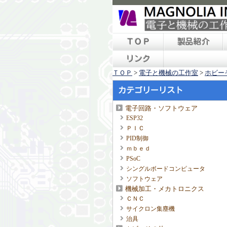
ＴＯＰ
製品紹介
リンク
ＴＯＰ
>
電子と機械の工作室
>
ホビー
カテゴリーリスト
電子回路・ソフトウェア
ESP32
ＰＩＣ
PID制御
ｍｂｅｄ
PSoC
シングルボードコンピュータ
ソフトウェア
機械加工・メカトロニクス
ＣＮＣ
サイクロン集塵機
治具