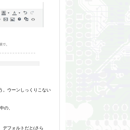
う。ウーンしっくりこない
の中の、
。デフォルトだと(さら