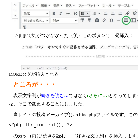
いままで気がつかなかった（笑）このボタンで一発挿入！
MOREタグが挿入される
ところが・・・
表示文字列が
続きを読む…
ではなく
(さらに…)
となってしま
な。そこで変更することにしました。
当サイトの投稿アーカイブはarchive.phpファイルです。こ
<?php the_content(); ?>
のカッコ内に’続きを読む…’（好きな文字列）を挿入します