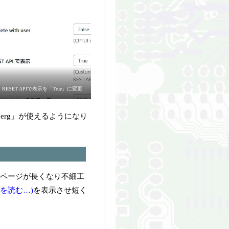
RESET APIで表示を「True」に変更
erg」が使えるようになり
１ページが長くなり不細工
を読む…)
を表示させ短く