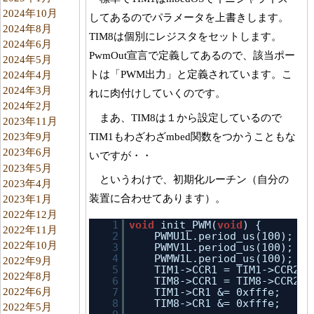
2024年10月
してあるのでパラメータを上書きします。
2024年8月
TIM8は個別にレジスタをセットします。
2024年6月
PwmOut宣言で定義してあるので、該当ポー
2024年5月
トは「PWM出力」と定義されています。こ
2024年4月
2024年3月
れに肉付けしていくのです。
2024年2月
まあ、TIM8は１から設定しているので
2023年11月
TIM1もわざわざmbed関数をつかうこともな
2023年9月
2023年6月
いですが・・
2023年5月
というわけで、初期化ルーチン（自分の
2023年4月
装置に合わせてあります）。
2023年1月
2022年12月
1
void
init_PWM(
void
) {
2022年11月
2
PWMU1L.period_us(100);   
2022年10月
3
PWMV1L.period_us(100);   
4
PWMW1L.period_us(100);   
2022年9月
5
TIM1->CCR1 = TIM1->CCR2 =
2022年8月
6
TIM8->CCR1 = TIM8->CCR2 =
2022年6月
7
TIM1->CR1 &= 0xfffe;
8
TIM8->CR1 &= 0xfffe;
2022年5月