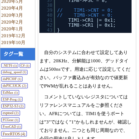
37
TIM8->PSC = 8;           
2020年5月
38
2020年4月
39
//    TIM1->CNT = 0;
2020年3月
40
//    TIM8->CNT = 0;
41
TIM1->CR1 |= 0x1;
2020年2月
42
TIM8->CR1 |= 0x1;
2020年1月
43
}
2019年12月
2019年10月
自分のシステムに合わせて設定してあり
タグ一覧
ます。20KHz、分解能は1000、デッドタイ
.NET6
C#
(1)
(1)
ムは500nsです。用途に応じて設定してくだ
debug_speed
(1)
さい。バッファ書込みが有効なので値更新
dsPIC30F
(1)
でPWMが乱れることはありません。
dsPIC33CK
(2)
EdMax
(1)
コメントしていないレジスタについては
ESP-Prog
(1)
リファレンスマニュアルをご参照くださ
ESP32-S3
(2)
esptool
い。AFRについては、TIM1を使うポート
(2)
FCGear
(1)
は”3″ではなく”1″かもしれませんが、確認し
FreeCAD
(1)
ておりません。二つとも同じ周期なので、
FreeRTOS
(4)
今回の用途は良しとします。