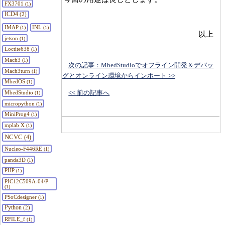
FX3701
(1)
ICD4
(2)
IMAP
INL
(1)
(1)
以上
jetson
(1)
Loctite638
(1)
Mach3
(1)
次の記事：MbedStudioでオフライン開発＆デバッ
Mach3turn
(1)
グとオンライン環境からインポート >>
MbedOS
(1)
<< 前の記事へ
MbedStudio
(1)
micropython
(1)
MiniProg4
(1)
mplab X
(1)
NCVC
(4)
Nucleo-F446RE
(1)
panda3D
(1)
PHP
(1)
PIC12C509A-04/P
(1)
PSoCdesigner
(1)
Python
(2)
RFILE_f
(1)