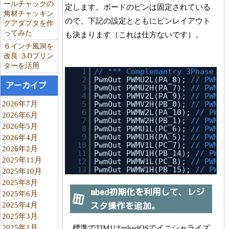
ールチャックの
定します。ボードのピンは固定されている
角材チャッキン
ので、下記の設定とともにピンレイアウト
グアダプタを作
ってみた
も決まります（これは仕方ないです）。
６インチ風洞を
改良 ３Dプリン
ターを活用
1
// *** Complemantry 3Phase PW
2
PwmOut PWMU2L(PA_8); 
// PWM2_
アーカイブ
3
PwmOut PWMU2H(PA_7); 
// PWM2_
4
PwmOut PWMV2L(PA_9); 
// PWM2_
2026年7月
5
PwmOut PWMV2H(PB_0); 
// PWM2_
6
PwmOut PWMW2L(PA_10); 
// PWM2
2026年6月
7
PwmOut PWMW2H(PB_1); 
// PWM2_
2026年5月
8
PwmOut PWMU1L(PC_6); 
// PWM1_
9
PwmOut PWMU1H(PA_5); 
// PWM1_
2026年4月
10
PwmOut PWMV1L(PC_7); 
// PWM1_
2026年2月
11
PwmOut PWMV1H(PB_14); 
// PWM1
2025年11月
12
PwmOut PWMW1L(PC_8); 
// PWM1_
13
PwmOut PWMW1H(PB_15); 
// PWM1
2025年10月
2025年8月
mbed初期化を利用して、レジ
2025年6月
2025年4月
スタ操作を追加。
2025年3月
2025年1月
標準でTIM1はmbedOSでイニシャライズ