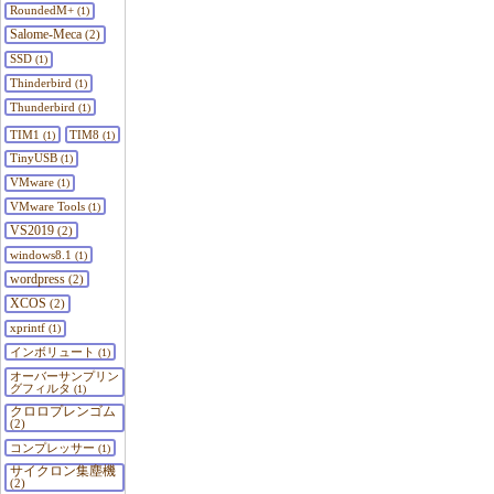
RoundedM+
(1)
Salome-Meca
(2)
SSD
(1)
Thinderbird
(1)
Thunderbird
(1)
TIM1
TIM8
(1)
(1)
TinyUSB
(1)
VMware
(1)
VMware Tools
(1)
VS2019
(2)
windows8.1
(1)
wordpress
(2)
XCOS
(2)
xprintf
(1)
インボリュート
(1)
オーバーサンプリン
グフィルタ
(1)
クロロプレンゴム
(2)
コンプレッサー
(1)
サイクロン集塵機
(2)