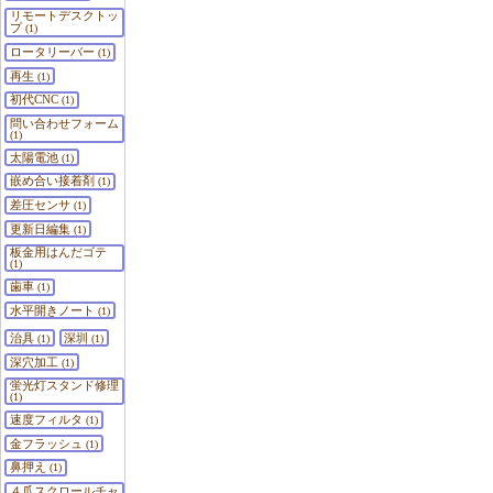
リモートデスクトッ
プ
(1)
ロータリーバー
(1)
再生
(1)
初代CNC
(1)
問い合わせフォーム
(1)
太陽電池
(1)
嵌め合い接着剤
(1)
差圧センサ
(1)
更新日編集
(1)
板金用はんだゴテ
(1)
歯車
(1)
水平開きノート
(1)
治具
深圳
(1)
(1)
深穴加工
(1)
蛍光灯スタンド修理
(1)
速度フィルタ
(1)
金フラッシュ
(1)
鼻押え
(1)
４爪スクロールチャ