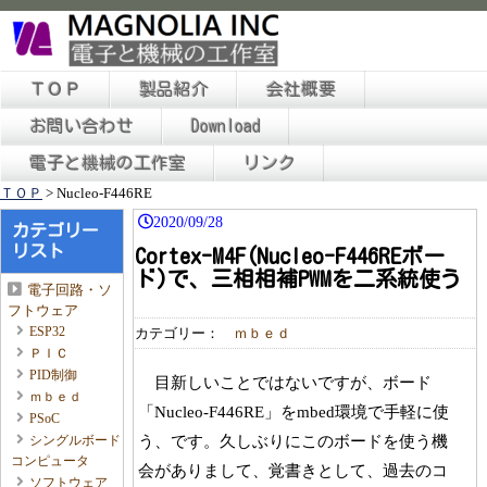
ＴＯＰ
製品紹介
会社概要
お問い合わせ
Download
電子と機械の工作室
リンク
ＴＯＰ
>
Nucleo-F446RE
2020/09/28
カテゴリー
リスト
Cortex-M4F(Nucleo-F446REボー
ド)で、三相相補PWMを二系統使う
電子回路・ソ
フトウェア
ESP32
カテゴリー：
ｍｂｅｄ
ＰＩＣ
PID制御
目新しいことではないですが、ボード
ｍｂｅｄ
「Nucleo-F446RE」をmbed環境で手軽に使
PSoC
う、です。久しぶりにこのボードを使う機
シングルボード
コンピュータ
会がありまして、覚書きとして、過去のコ
ソフトウェア