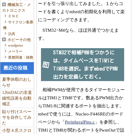
ードを引っ張り出してみました。１からコ
機械加工・メ
カトロニクス
ードを書くよりmbedの初期化を利用して楽
ＣＮＣ
にコーディングできます。
サイクロン集塵
機
STM32ｰM4なら、ほぼ共通でつかえま
治具
す。
ホビーその他
wordpress
メーラー
STM32で相補PWMをつかうに
業務関連・雑務
は、タイムベースをTIM1と
最近の投稿
TIM8を選択。まずmbedでPWM
出力を定義しておく。
夏季休暇のおし
らせ
相補PWMが使用できるタイマーモジュー
12bitDACの非直
ルはTIM1とTIM8です。数あるPWM出力か
線性誤差を自動
補正
らTIM1/8に関連するポートを抽出します。
貼り付けスペー
mbedで使うには、Nucleo-F446REのボード
サを自作してみ
ページから「
PeripheralPins.c
」を参照し、
た
TIM1とTIM8が関わるポートをPwmOutで設
小型４爪スクロ