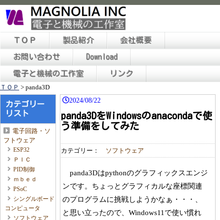
ＴＯＰ
製品紹介
会社概要
お問い合わせ
Download
電子と機械の工作室
リンク
ＴＯＰ
>
panda3D
2024/08/22
カテゴリー
リスト
panda3DをWindowsのanacondaで使
う準備をしてみた
電子回路・ソ
フトウェア
ESP32
カテゴリー：
ソフトウェア
ＰＩＣ
PID制御
panda3Dはpythonのグラフィックスエンジ
ｍｂｅｄ
ンです。ちょっとグラフィカルな座標関連
PSoC
のプログラムに挑戦しようかなぁ・・・、
シングルボード
コンピュータ
と思い立ったので、Windows11で使い慣れ
ソフトウェア