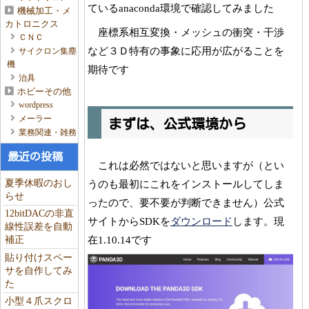
ているanaconda環境で確認してみました
機械加工・メ
カトロニクス
座標系相互変換・メッシュの衝突・干渉
ＣＮＣ
など３Ｄ特有の事象に応用が広がることを
サイクロン集塵
機
期待です
治具
ホビーその他
wordpress
メーラー
まずは、公式環境から
業務関連・雑務
最近の投稿
これは必然ではないと思いますが（とい
夏季休暇のおし
うのも最初にこれをインストールしてしま
らせ
ったので、要不要が判断できません）公式
12bitDACの非直
サイトからSDKを
ダウンロード
します。現
線性誤差を自動
在1.10.14です
補正
貼り付けスペー
サを自作してみ
た
小型４爪スクロ