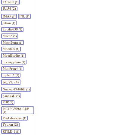
FX3701
(1)
ICD4
(2)
IMAP
INL
(1)
(1)
jetson
(1)
Loctite638
(1)
Mach3
(1)
Mach3turn
(1)
MbedOS
(1)
MbedStudio
(1)
micropython
(1)
MiniProg4
(1)
mplab X
(1)
NCVC
(4)
Nucleo-F446RE
(1)
panda3D
(1)
PHP
(1)
PIC12C509A-04/P
(1)
PSoCdesigner
(1)
Python
(2)
RFILE_f
(1)