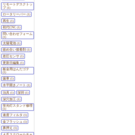
リモートデスクトッ
プ
(1)
ロータリーバー
(1)
再生
(1)
初代CNC
(1)
問い合わせフォーム
(1)
太陽電池
(1)
嵌め合い接着剤
(1)
差圧センサ
(1)
更新日編集
(1)
板金用はんだゴテ
(1)
歯車
(1)
水平開きノート
(1)
治具
深圳
(1)
(1)
深穴加工
(1)
蛍光灯スタンド修理
(1)
速度フィルタ
(1)
金フラッシュ
(1)
鼻押え
(1)
４爪スクロールチャ