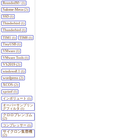
RoundedM+
(1)
Salome-Meca
(2)
SSD
(1)
Thinderbird
(1)
Thunderbird
(1)
TIM1
TIM8
(1)
(1)
TinyUSB
(1)
VMware
(1)
VMware Tools
(1)
VS2019
(2)
windows8.1
(1)
wordpress
(2)
XCOS
(2)
xprintf
(1)
インボリュート
(1)
オーバーサンプリン
グフィルタ
(1)
クロロプレンゴム
(2)
コンプレッサー
(1)
サイクロン集塵機
(2)