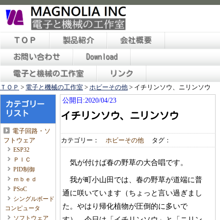
ＴＯＰ
製品紹介
会社概要
お問い合わせ
Download
電子と機械の工作室
リンク
ＴＯＰ
>
電子と機械の工作室
>
ホビーその他
>
イチリンソウ、ニリンソウ
公開日:2020/04/23
カテゴリー
リスト
イチリンソウ、ニリンソウ
電子回路・ソ
カテゴリー：
ホビーその他
タグ：
フトウェア
ESP32
ＰＩＣ
気が付けば春の野草の大合唱です。
PID制御
我が町小山田では、春の野草が道端に普
ｍｂｅｄ
PSoC
通に咲いています（ちょっと言い過ぎまし
シングルボード
た。やはり帰化植物が圧倒的に多いで
コンピュータ
ソフトウェア
す）。今日は「イチリンソウ」と「ニリン