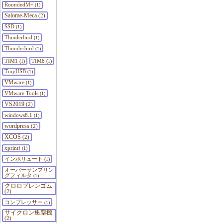
RoundedM+
(1)
Salome-Meca
(2)
SSD
(1)
Thinderbird
(1)
Thunderbird
(1)
TIM1
TIM8
(1)
(1)
TinyUSB
(1)
VMware
(1)
VMware Tools
(1)
VS2019
(2)
windows8.1
(1)
wordpress
(2)
XCOS
(2)
xprintf
(1)
インボリュート
(1)
オーバーサンプリン
グフィルタ
(1)
クロロプレンゴム
(2)
コンプレッサー
(1)
サイクロン集塵機
(2)