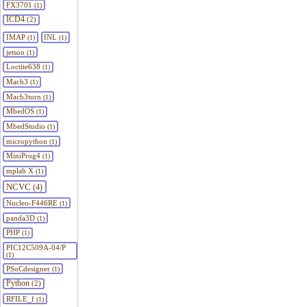
FX3701
(1)
ICD4
(2)
IMAP
INL
(1)
(1)
jetson
(1)
Loctite638
(1)
Mach3
(1)
Mach3turn
(1)
MbedOS
(1)
MbedStudio
(1)
micropython
(1)
MiniProg4
(1)
mplab X
(1)
NCVC
(4)
Nucleo-F446RE
(1)
panda3D
(1)
PHP
(1)
PIC12C509A-04/P
(1)
PSoCdesigner
(1)
Python
(2)
RFILE_f
(1)