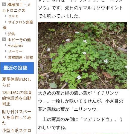
機械加工・メ
ソウ」です。先日のヤマルリソウポイント
カトロニクス
でも咲いていました。
ＣＮＣ
サイクロン集塵
機
治具
ホビーその他
wordpress
メーラー
業務関連・雑務
最近の投稿
夏季休暇のおし
らせ
大きめの花と緑の濃い葉が「イチリンソ
12bitDACの非直
線性誤差を自動
ウ」。一輪しか咲いてませんが、小さ目の
補正
花と薄緑の葉が「ニリンソウ」
貼り付けスペー
サを自作してみ
上の写真の左側に「フデリンドウ」。う
た
れしいですね。
小型４爪スクロ