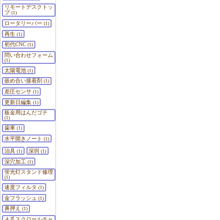
リモートデスクトッ
プ
(1)
ロータリーバー
(1)
再生
(1)
初代CNC
(1)
問い合わせフォーム
(1)
太陽電池
(1)
嵌め合い接着剤
(1)
差圧センサ
(1)
更新日編集
(1)
板金用はんだゴテ
(1)
歯車
(1)
水平開きノート
(1)
治具
深圳
(1)
(1)
深穴加工
(1)
蛍光灯スタンド修理
(1)
速度フィルタ
(1)
金フラッシュ
(1)
鼻押え
(1)
４爪スクロールチャ