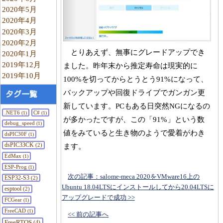
2020年5月
2020年4月
2020年3月
2020年2月
とりあえず、無事にグレードアップでき
2020年1月
2019年12月
ました。昨年末から推定寿命は現実的に
2019年10月
100%を切ってからとうとう91%になって、
バックアップや回復ドライブでガンガン更
タグ一覧
新しています。PCもある日突然NGになるの
.NET6
C#
(1)
(1)
が多かったですが、この「91%」という数
debug_speed
(1)
値をみていると生き物のようで愛着がわき
dsPIC30F
(1)
dsPIC33CK
ます。
(2)
EdMax
(1)
ESP-Prog
(1)
次の記事：salome-meca 2020をVMware16上の
ESP32-S3
(2)
Ubuntu 18.04LTSにインストールしてから20.04LTSに
esptool
(2)
アップグレードで成功 >>
FCGear
(1)
FreeCAD
(1)
<< 前の記事へ
FreeRTOS
(4)