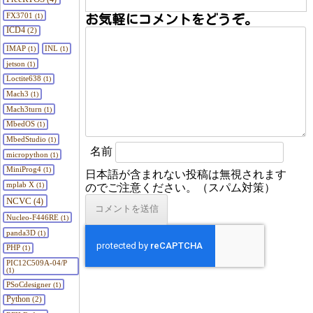
FX3701
(1)
お気軽にコメントをどうぞ。
ICD4
(2)
IMAP
INL
(1)
(1)
jetson
(1)
Loctite638
(1)
Mach3
(1)
Mach3turn
(1)
MbedOS
(1)
MbedStudio
(1)
名前
micropython
(1)
MiniProg4
(1)
日本語が含まれない投稿は無視されます
mplab X
(1)
のでご注意ください。（スパム対策）
NCVC
(4)
Nucleo-F446RE
(1)
panda3D
(1)
PHP
(1)
PIC12C509A-04/P
(1)
PSoCdesigner
(1)
Python
(2)