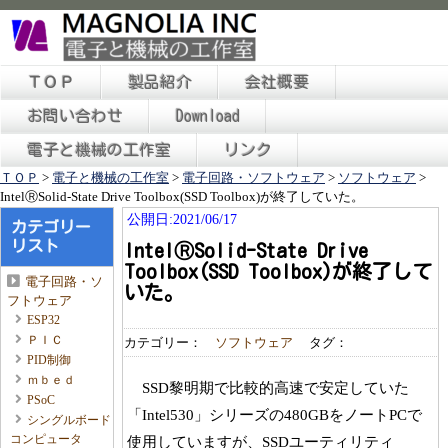
ＴＯＰ
製品紹介
会社概要
お問い合わせ
Download
電子と機械の工作室
リンク
ＴＯＰ
>
電子と機械の工作室
>
電子回路・ソフトウェア
>
ソフトウェア
>
IntelⓇSolid-State Drive Toolbox(SSD Toolbox)が終了していた。
公開日:2021/06/17
カテゴリー
リスト
IntelⓇSolid-State Drive
Toolbox(SSD Toolbox)が終了して
電子回路・ソ
いた。
フトウェア
ESP32
ＰＩＣ
カテゴリー：
ソフトウェア
タグ：
PID制御
ｍｂｅｄ
SSD黎明期で比較的高速で安定していた
PSoC
「Intel530」シリーズの480GBをノートPCで
シングルボード
コンピュータ
使用していますが、SSDユーティリティ