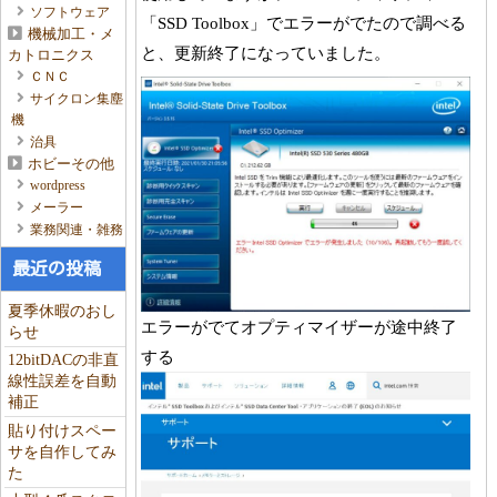
ソフトウェア
「SSD Toolbox」でエラーがでたので調べる
機械加工・メ
と、更新終了になっていました。
カトロニクス
ＣＮＣ
サイクロン集塵
機
治具
ホビーその他
wordpress
メーラー
業務関連・雑務
最近の投稿
夏季休暇のおし
エラーがでてオプティマイザーが途中終了
らせ
する
12bitDACの非直
線性誤差を自動
補正
貼り付けスペー
サを自作してみ
た