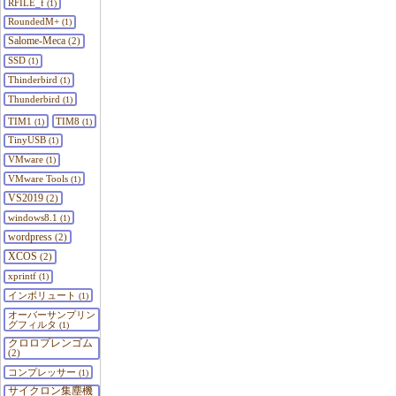
RFILE_f
(1)
RoundedM+
(1)
Salome-Meca
(2)
SSD
(1)
Thinderbird
(1)
Thunderbird
(1)
TIM1
TIM8
(1)
(1)
TinyUSB
(1)
VMware
(1)
VMware Tools
(1)
VS2019
(2)
windows8.1
(1)
wordpress
(2)
XCOS
(2)
xprintf
(1)
インボリュート
(1)
オーバーサンプリン
グフィルタ
(1)
クロロプレンゴム
(2)
コンプレッサー
(1)
サイクロン集塵機