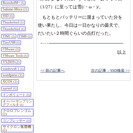
RoundedM+
(1)
（1/27）に至っては雪(/・ω・)/。
Salome-Meca
(2)
SSD
(1)
もともとバッテリーに溜まっていた分を
Thinderbird
(1)
使い果たし、今日は一日かなりの曇天で、
Thunderbird
(1)
だいたい２時間ぐらいの点灯だった。
TIM1
TIM8
(1)
(1)
TinyUSB
(1)
VMware
(1)
以上
VMware Tools
(1)
VS2019
(2)
windows8.1
(1)
<< 前の記事へ
次の記事：SSD換装 >>
wordpress
(2)
XCOS
(2)
xprintf
(1)
インボリュート
(1)
オーバーサンプリン
グフィルタ
(1)
クロロプレンゴム
(2)
コンプレッサー
(1)
サイクロン集塵機
(2)