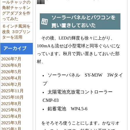
ールチャックの
ガ
１
角材チャッキン
グアダプタを作
ム
号
ソーラーパネルとパワコンを
ってみた
の
機
買い置きしておいた
６インチ風洞を
ボ
は
改良 ３Dプリン
ターを活用
その後、LEDの輝度も徐々に上がり、
ト
少
100mAも流せば小型電球と同等ぐらいにな
ル
し
アーカイブ
っています。秋月で買い置きしておいた部
に
暗
2026年7月
材、
単
い
2026年6月
三
が、
2026年5月
ソーラーパネル SY-M3W 3Wタイ
NiMH
そ
2026年4月
プ
2026年2月
一
れ
2025年11月
太陽電池充放電コントローラー
本
ら
2025年10月
CMP-03
と
し
2025年8月
PSoC1
く
鉛蓄電池 WP4.5-6
2025年6月
2025年4月
点
2025年3月
をそろそろ使うことにします。かなりオ
灯
2025年1月