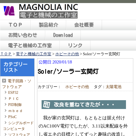
ＴＯＰ
製品紹介
会社概要
お問い合わせ
Download
電子と機械の工作室
リンク
ＴＯＰ
>
電子と機械の工作室
>
ホビーその他
>
Soler/ソーラー玄関灯
公開日:2020/01/18
カテゴリー
リスト
Soler/ソーラー玄関灯
電子回路・ソ
カテゴリー：
ホビーその他
タグ：
太陽電池
フトウェア
ESP32
ＰＩＣ
改良を重ねてきたが・・・
PID制御
ｍｂｅｄ
PSoC
我が家の玄関灯は、もともとは据え付け
シングルボード
のAC100V電灯でしたが、3.11以来配線を外
コンピュータ
し省エネの目標としてずっと趣味の改造し
ソフトウェア