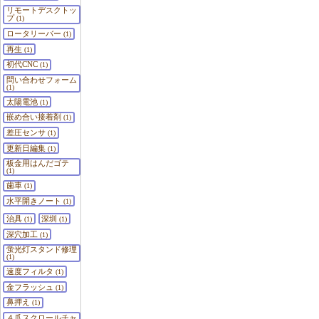
リモートデスクトッ
プ
(1)
ロータリーバー
(1)
再生
(1)
初代CNC
(1)
問い合わせフォーム
(1)
太陽電池
(1)
嵌め合い接着剤
(1)
差圧センサ
(1)
更新日編集
(1)
板金用はんだゴテ
(1)
歯車
(1)
水平開きノート
(1)
治具
深圳
(1)
(1)
深穴加工
(1)
蛍光灯スタンド修理
(1)
速度フィルタ
(1)
金フラッシュ
(1)
鼻押え
(1)
４爪スクロールチャ