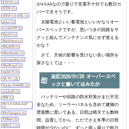
FX3701
(1)
が4.6Ahなので曇りで充電不十分でも数日カ
ICD4
(2)
バーできそうです。
IMAP
INL
(1)
(1)
太陽電池といい蓄電池といいかなりオー
jetson
(1)
Loctite638
(1)
バースペックですが、思いつきの回路をサ
Mach3
(1)
クッと組んでメンテナンス気にせず使える
Mach3turn
(1)
かな？
MbedOS
(1)
MbedStudio
(1)
さて、天候の影響を受けない良い場所を
micropython
(1)
探さなくては・・・
MiniProg4
(1)
mplab X
(1)
追記2020/01/28 オーバースペ
NCVC
(4)
ックと書いてはみたが
Nucleo-F446RE
(1)
panda3D
(1)
バッテリーや回路の防水対策がまだ不完
PHP
(1)
全なため、ソーラーパネルも含めて建物の
PIC12C509A-04/P
(1)
壁面際に置いてある。日照は晴天でも数時
PSoCdesigner
(1)
Python
(2)
間。設置してから、ただでさえ冬季の日照
RFILE_f
(1)
時間が少ないのに、ずっと雨～曇りで昨日