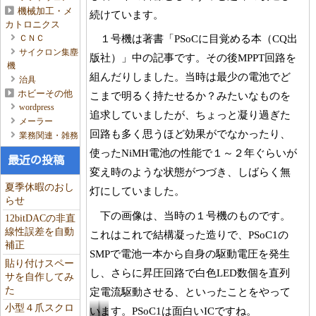
機械加工・メ
続けています。
カトロニクス
１号機は著書「PSoCに目覚める本（CQ出
ＣＮＣ
サイクロン集塵
版社）」中の記事です。その後MPPT回路を
機
組んだりしました。当時は最少の電池でど
治具
ホビーその他
こまで明るく持たせるか？みたいなものを
wordpress
追求していましたが、ちょっと凝り過ぎた
メーラー
回路も多く思うほど効果がでなかったり、
業務関連・雑務
使ったNiMH電池の性能で１～２年ぐらいが
最近の投稿
変え時のような状態がつづき、しばらく無
夏季休暇のおし
灯にしていました。
らせ
下の画像は、当時の１号機のものです。
12bitDACの非直
線性誤差を自動
これはこれで結構凝った造りで、PSoC1の
補正
SMPで電池一本から自身の駆動電圧を発生
貼り付けスペー
し、さらに昇圧回路で白色LED数個を直列
サを自作してみ
た
定電流駆動させる、といったことをやって
小型４爪スクロ
います。PSoC1は面白いICですね。