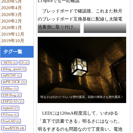
LTSpiceでも一応確認
2020年5月
2020年4月
ブレッドボードで確認後、これまた秋月
2020年3月
のブレッドボード互換基板に配線し太陽電
2020年2月
池裏側に取り付け。
2020年1月
2019年12月
100均の電球モドキにLED配
太陽電池の裏に取り付け
2019年10月
線
タグ一覧
.NET6
C#
(1)
(1)
debug_speed
(1)
dsPIC30F
(1)
dsPIC33CK
(2)
EdMax
(1)
ESP-Prog
(1)
明るさは伝わりづらいが歴代最高。回路の簡単さも歴代最高！
ESP32-S3
(2)
esptool
(2)
LEDには120mA程度流して、いわゆる
FCGear
(1)
「直下で読書できる」明るさにはなった。
FreeCAD
(1)
FreeRTOS
(4)
明るすぎるのも問題なので丁度良い。電池