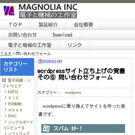
ＴＯＰ
製品紹介
会社概要
お問い合わせ
Download
電子と機械の工作室
リンク
ＴＯＰ
>
問い合わせフォーム
2020/01/09
カテゴリー
リスト
wordpressサイト立ち上げの覚書
その⑥ 問い合わせフォーム
電子回路・ソ
フトウェア
ESP32
カテゴリー：
wordpress
ＰＩＣ
PID制御
wordpressに乗り換えてサイトを作った覚
ｍｂｅｄ
書です。
PSoC
シングルボード
コンピュータ
スパム ｷﾀｰ！
ソフトウェア