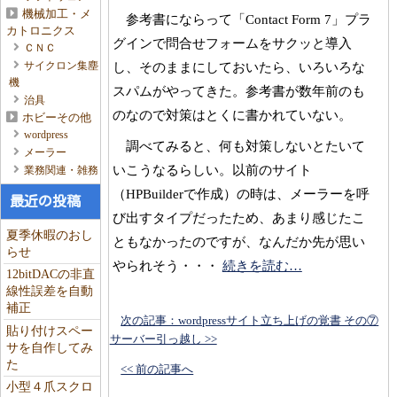
機械加工・メ
参考書にならって「Contact Form 7」プラ
カトロニクス
グインで問合せフォームをサクッと導入
ＣＮＣ
サイクロン集塵
し、そのままにしておいたら、いろいろな
機
スパムがやってきた。参考書が数年前のも
治具
のなので対策はとくに書かれていない。
ホビーその他
wordpress
調べてみると、何も対策しないとたいて
メーラー
いこうなるらしい。以前のサイト
業務関連・雑務
（HPBuilderで作成）の時は、メーラーを呼
最近の投稿
び出すタイプだったため、あまり感じたこ
夏季休暇のおし
ともなかったのですが、なんだか先が思い
らせ
やられそう・・・
続きを読む…
12bitDACの非直
線性誤差を自動
補正
次の記事：wordpressサイト立ち上げの覚書 その⑦
貼り付けスペー
サーバー引っ越し >>
サを自作してみ
た
<< 前の記事へ
小型４爪スクロ