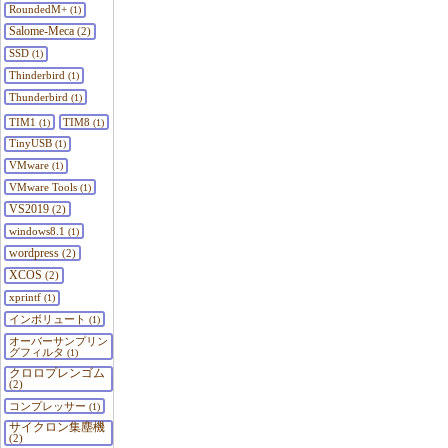
RoundedM+
(1)
Salome-Meca
(2)
SSD
(1)
Thinderbird
(1)
Thunderbird
(1)
TIM1
TIM8
(1)
(1)
TinyUSB
(1)
VMware
(1)
VMware Tools
(1)
VS2019
(2)
windows8.1
(1)
wordpress
(2)
XCOS
(2)
xprintf
(1)
インボリュート
(1)
オーバーサンプリン
グフィルタ
(1)
クロロプレンゴム
(2)
コンプレッサー
(1)
サイクロン集塵機
(2)