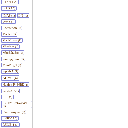
FX3701
(1)
ICD4
(2)
IMAP
INL
(1)
(1)
jetson
(1)
Loctite638
(1)
Mach3
(1)
Mach3turn
(1)
MbedOS
(1)
MbedStudio
(1)
micropython
(1)
MiniProg4
(1)
mplab X
(1)
NCVC
(4)
Nucleo-F446RE
(1)
panda3D
(1)
PHP
(1)
PIC12C509A-04/P
(1)
PSoCdesigner
(1)
Python
(2)
RFILE_f
(1)