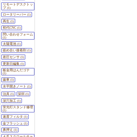
リモートデスクトッ
プ
(1)
ロータリーバー
(1)
再生
(1)
初代CNC
(1)
問い合わせフォーム
(1)
太陽電池
(1)
嵌め合い接着剤
(1)
差圧センサ
(1)
更新日編集
(1)
板金用はんだゴテ
(1)
歯車
(1)
水平開きノート
(1)
治具
深圳
(1)
(1)
深穴加工
(1)
蛍光灯スタンド修理
(1)
速度フィルタ
(1)
金フラッシュ
(1)
鼻押え
(1)
４爪スクロールチャ