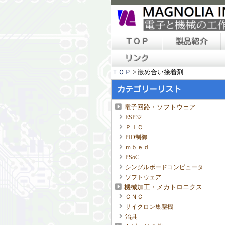
ＴＯＰ
製品紹介
リンク
ＴＯＰ
>
嵌め合い接着剤
カテゴリーリスト
電子回路・ソフトウェア
ESP32
ＰＩＣ
PID制御
ｍｂｅｄ
PSoC
シングルボードコンピュータ
ソフトウェア
機械加工・メカトロニクス
ＣＮＣ
サイクロン集塵機
治具