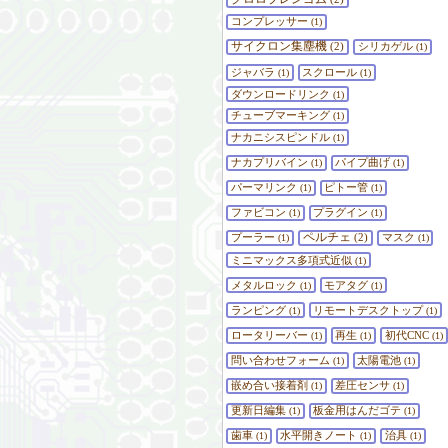
コンプレッサー
(1)
サイクロン集塵機
(2)
シリカゲル
(1)
ジャバラ
スクロール
(1)
(1)
ダウンロードリンク
(1)
チューブマーキング
(1)
ナカニシスピンドル
(1)
ナカプリバイン
パイプ曲げ
(1)
(1)
パーマリンク
ピトー管
(1)
(1)
ファビコン
プラグイン
(1)
(1)
ペルチェ
プーラー
(2)
マスク
(1)
(1)
ミニマックス多項式近似
(1)
メタルロック
モアタグ
(1)
(1)
ランピング
リモートデスクトップ
(1)
(1)
ロータリーバー
再生
初代CNC
(1)
(1)
(1)
問い合わせフォーム
太陽電池
(1)
(1)
嵌め合い接着剤
差圧センサ
(1)
(1)
更新日編集
板金用はんだゴテ
(1)
(1)
歯車
水平開きノート
治具
(1)
(1)
(1)