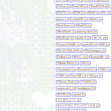
FreeRTOS
FCGear
FreeCAD
(4)
(1)
(1)
ICD4
FX3701
(2)
IMAP
INL
(1)
(1)
(1)
jetson
Loctite638
Mach3
(1)
(1)
(1)
Mach3turn
MbedOS
(1)
(1)
MbedStudio
micropython
(1)
(1)
NCVC
MiniProg4
mplab X
(4)
(1)
(1)
Nucleo-F446RE
panda3D
PHP
(1)
(1)
(1)
PIC12C509A-04/P
PSoCdesigner
(1)
(1)
Python
(2)
RFILE_f
RoundedM+
(1)
(1)
Salome-Meca
(2)
SSD
(1)
Thinderbird
Thunderbird
TIM1
(1)
(1)
(1)
TIM8
TinyUSB
VMware
(1)
(1)
(1)
VS2019
VMware Tools
(2)
(1)
wordpress
windows8.1
(2)
(1)
XCOS
(2)
xprintf
(1)
インボリュート
(1)
オーバーサンプリングフィルタ
(1)
クロロプレンゴム
(2)