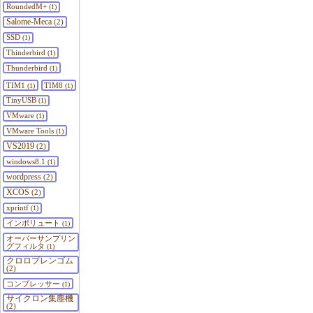
RoundedM+
(1)
Salome-Meca
(2)
SSD
(1)
Thinderbird
(1)
Thunderbird
(1)
TIM1
TIM8
(1)
(1)
TinyUSB
(1)
VMware
(1)
VMware Tools
(1)
VS2019
(2)
windows8.1
(1)
wordpress
(2)
XCOS
(2)
xprintf
(1)
インボリュート
(1)
オーバーサンプリン
グフィルタ
(1)
クロロプレンゴム
(2)
コンプレッサー
(1)
サイクロン集塵機
(2)