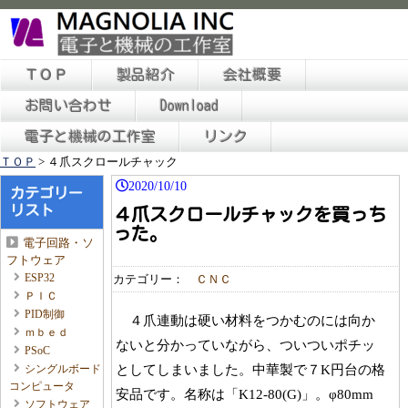
ＴＯＰ
製品紹介
会社概要
お問い合わせ
Download
電子と機械の工作室
リンク
ＴＯＰ
>
４爪スクロールチャック
2020/10/10
カテゴリー
リスト
４爪スクロールチャックを買っち
った。
電子回路・ソ
フトウェア
ESP32
カテゴリー：
ＣＮＣ
ＰＩＣ
PID制御
４爪連動は硬い材料をつかむのには向か
ｍｂｅｄ
ないと分かっていながら、ついついポチッ
PSoC
としてしまいました。中華製で７K円台の格
シングルボード
コンピュータ
安品です。名称は「K12-80(G)」。φ80mm
ソフトウェア