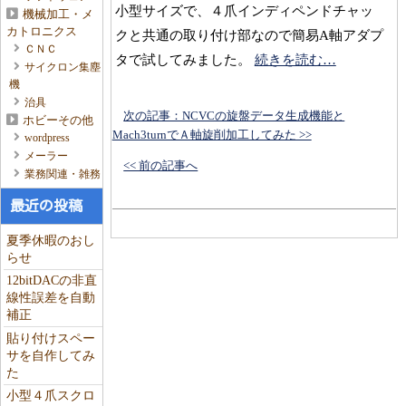
小型サイズで、４爪インディペンドチャッ
機械加工・メ
カトロニクス
クと共通の取り付け部なので簡易A軸アダプ
ＣＮＣ
タで試してみました。
続きを読む…
サイクロン集塵
機
治具
次の記事：NCVCの旋盤データ生成機能と
ホビーその他
Mach3turnでＡ軸旋削加工してみた >>
wordpress
メーラー
<< 前の記事へ
業務関連・雑務
最近の投稿
夏季休暇のおし
らせ
12bitDACの非直
線性誤差を自動
補正
貼り付けスペー
サを自作してみ
た
小型４爪スクロ