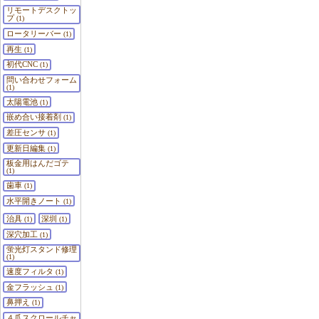
リモートデスクトッ
プ
(1)
ロータリーバー
(1)
再生
(1)
初代CNC
(1)
問い合わせフォーム
(1)
太陽電池
(1)
嵌め合い接着剤
(1)
差圧センサ
(1)
更新日編集
(1)
板金用はんだゴテ
(1)
歯車
(1)
水平開きノート
(1)
治具
深圳
(1)
(1)
深穴加工
(1)
蛍光灯スタンド修理
(1)
速度フィルタ
(1)
金フラッシュ
(1)
鼻押え
(1)
４爪スクロールチャ