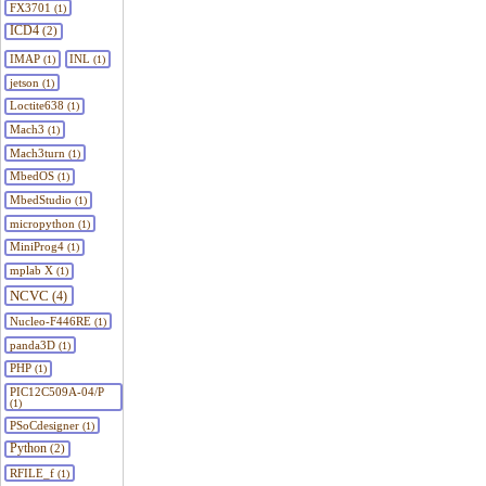
FX3701
(1)
ICD4
(2)
IMAP
INL
(1)
(1)
jetson
(1)
Loctite638
(1)
Mach3
(1)
Mach3turn
(1)
MbedOS
(1)
MbedStudio
(1)
micropython
(1)
MiniProg4
(1)
mplab X
(1)
NCVC
(4)
Nucleo-F446RE
(1)
panda3D
(1)
PHP
(1)
PIC12C509A-04/P
(1)
PSoCdesigner
(1)
Python
(2)
RFILE_f
(1)