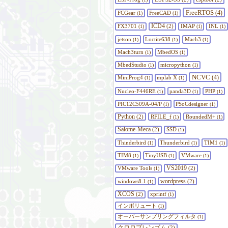
FreeRTOS
FCGear
FreeCAD
(4)
(1)
(1)
ICD4
FX3701
(2)
IMAP
INL
(1)
(1)
(1)
jetson
Loctite638
Mach3
(1)
(1)
(1)
Mach3turn
MbedOS
(1)
(1)
MbedStudio
micropython
(1)
(1)
NCVC
MiniProg4
mplab X
(4)
(1)
(1)
Nucleo-F446RE
panda3D
PHP
(1)
(1)
(1)
PIC12C509A-04/P
PSoCdesigner
(1)
(1)
Python
(2)
RFILE_f
RoundedM+
(1)
(1)
Salome-Meca
(2)
SSD
(1)
Thinderbird
Thunderbird
TIM1
(1)
(1)
(1)
TIM8
TinyUSB
VMware
(1)
(1)
(1)
VS2019
VMware Tools
(2)
(1)
wordpress
windows8.1
(2)
(1)
XCOS
(2)
xprintf
(1)
インボリュート
(1)
オーバーサンプリングフィルタ
(1)
クロロプレンゴム
(2)