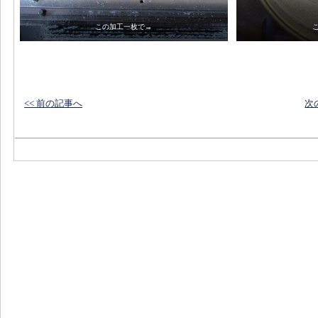
この加工一枚で→
<< 前の記事へ
次