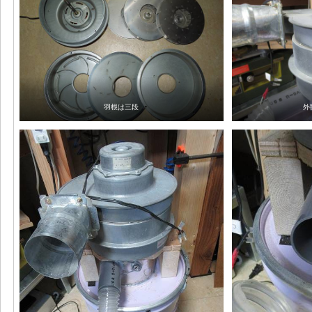
羽根は三段
外