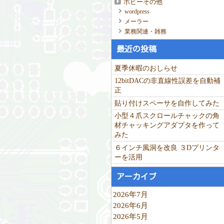
ホビーその他
wordpress
メーラー
業務関連・雑務
最近の投稿
夏季休暇のおしらせ
12bitDACの非直線性誤差を自動補
正
貼り付けスペーサを自作してみた
小型４爪スクロールチャックの角
材チャッキングアダプタを作って
みた
６インチ風洞を改良 ３Dプリンタ
ーを活用
アーカイブ
2026年7月
2026年6月
2026年5月