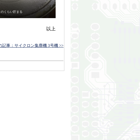
このくらい貯まる
以上
の記事：サイクロン集塵機 3号機 >>