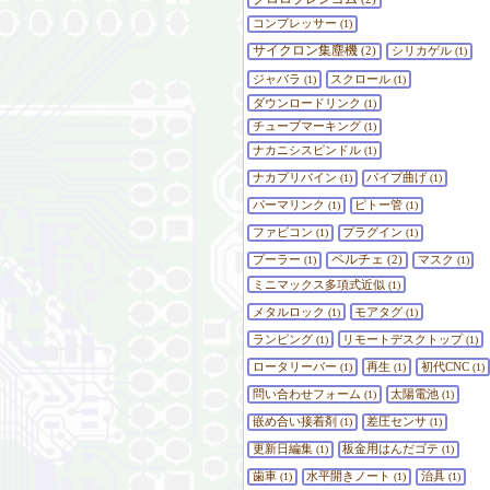
コンプレッサー
(1)
サイクロン集塵機
(2)
シリカゲル
(1)
ジャバラ
スクロール
(1)
(1)
ダウンロードリンク
(1)
チューブマーキング
(1)
ナカニシスピンドル
(1)
ナカプリバイン
パイプ曲げ
(1)
(1)
パーマリンク
ピトー管
(1)
(1)
ファビコン
プラグイン
(1)
(1)
ペルチェ
プーラー
(2)
マスク
(1)
(1)
ミニマックス多項式近似
(1)
メタルロック
モアタグ
(1)
(1)
ランピング
リモートデスクトップ
(1)
(1)
ロータリーバー
再生
初代CNC
(1)
(1)
(1)
問い合わせフォーム
太陽電池
(1)
(1)
嵌め合い接着剤
差圧センサ
(1)
(1)
更新日編集
板金用はんだゴテ
(1)
(1)
歯車
水平開きノート
治具
(1)
(1)
(1)