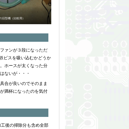
の旧型機（比較用）
。ファンが３段になっただ
6鉄ビスを吸い込むかどうか
。ホースが太くなった分
はないが・・・
、具合が良いのでそのまま
が満杯になったのを気付
工し加工後の掃除分も含め全部