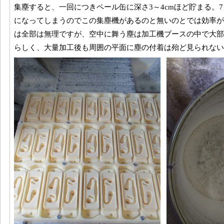
集塵すると、一回につきペール缶に深さ3～4cmほど貯まる。
になってしまうのでこの集塵機があるのと無いのとでは効率が
は全部は無理ですが、空中に舞う塵は加工機ブースの中で大部
らしく、大量加工後も周囲の平面に塵の付着は殆ど見られない