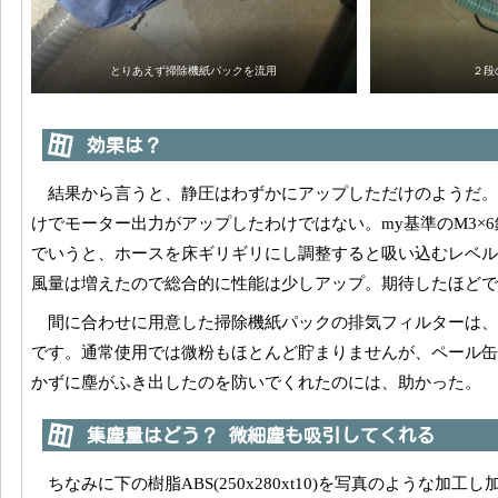
とりあえず掃除機紙パックを流用
２段
効果は？
結果から言うと、静圧はわずかにアップしただけのようだ
けでモーター出力がアップしたわけではない。my基準のM3×
でいうと、ホースを床ギリギリにし調整すると吸い込むレベル
風量は増えたので総合的に性能は少しアップ。期待したほどで
間に合わせに用意した掃除機紙パックの排気フィルターは
です。通常使用では微粉もほとんど貯まりませんが、ペール缶
かずに塵がふき出したのを防いでくれたのには、助かった。
集塵量はどう？ 微細塵も吸引してくれる
ちなみに下の樹脂ABS(250x280xt10)を写真のような加