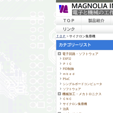
ＴＯＰ
製品紹介
リンク
ＴＯＰ
>
サイクロン集塵機
カテゴリーリスト
電子回路・ソフトウェア
ESP32
ＰＩＣ
PID制御
ｍｂｅｄ
PSoC
シングルボードコンピュータ
ソフトウェア
機械加工・メカトロニクス
ＣＮＣ
サイクロン集塵機
治具