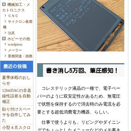
機械加工・メ
カトロニクス
ＣＮＣ
サイクロン集塵
機
治具
ホビーその他
wordpress
メーラー
業務関連・雑務
最近の投稿
書き消し5万回、筆圧感知！
夏季休暇のおし
らせ
コレステリック液晶の一種で、電子ペー
12bitDACの非直
パーのように双安定性があるため、無電圧
線性誤差を自動
補正
で状態を保持するので消去時のみ電流を必
貼り付けスペー
要とする超低消費電力機器、らしい。
サを自作してみ
た
仕事で使うよりも、リビングやダイニン
小型４爪スクロ
グでちょっとしたメニューなどのメモ書き