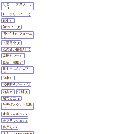
リモートデスクトッ
プ
(1)
ロータリーバー
(1)
再生
(1)
初代CNC
(1)
問い合わせフォーム
(1)
太陽電池
(1)
嵌め合い接着剤
(1)
差圧センサ
(1)
更新日編集
(1)
板金用はんだゴテ
(1)
歯車
(1)
水平開きノート
(1)
治具
深圳
(1)
(1)
深穴加工
(1)
蛍光灯スタンド修理
(1)
速度フィルタ
(1)
金フラッシュ
(1)
鼻押え
(1)
４爪スクロールチャ