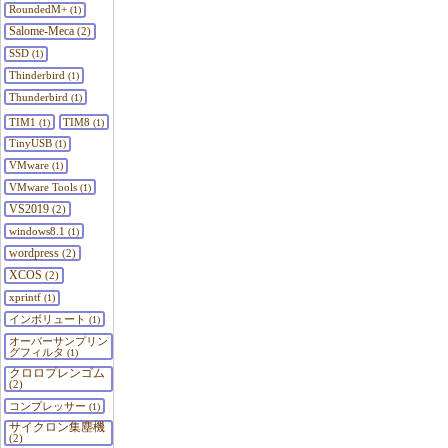
RoundedM+
(1)
Salome-Meca
(2)
SSD
(1)
Thinderbird
(1)
Thunderbird
(1)
TIM1
TIM8
(1)
(1)
TinyUSB
(1)
VMware
(1)
VMware Tools
(1)
VS2019
(2)
windows8.1
(1)
wordpress
(2)
XCOS
(2)
xprintf
(1)
インボリュート
(1)
オーバーサンプリン
グフィルタ
(1)
クロロプレンゴム
(2)
コンプレッサー
(1)
サイクロン集塵機
(2)