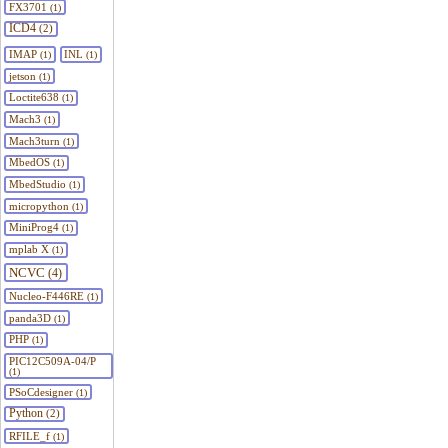
FX3701
(1)
ICD4
(2)
IMAP
INL
(1)
(1)
jetson
(1)
Loctite638
(1)
Mach3
(1)
Mach3turn
(1)
MbedOS
(1)
MbedStudio
(1)
micropython
(1)
MiniProg4
(1)
mplab X
(1)
NCVC
(4)
Nucleo-F446RE
(1)
panda3D
(1)
PHP
(1)
PIC12C509A-04/P
(1)
PSoCdesigner
(1)
Python
(2)
RFILE_f
(1)