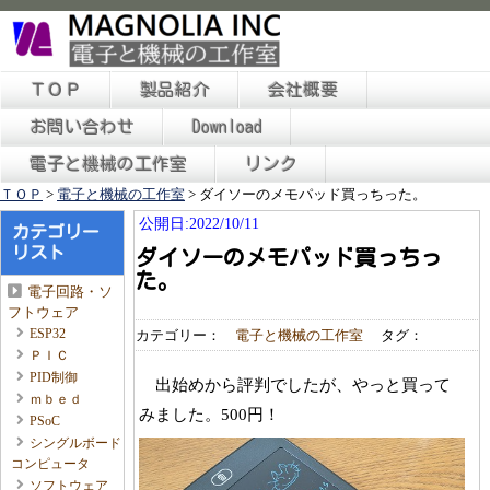
ＴＯＰ
製品紹介
会社概要
お問い合わせ
Download
電子と機械の工作室
リンク
ＴＯＰ
>
電子と機械の工作室
>
ダイソーのメモパッド買っちった。
公開日:2022/10/11
カテゴリー
リスト
ダイソーのメモパッド買っちっ
た。
電子回路・ソ
フトウェア
ESP32
カテゴリー：
電子と機械の工作室
タグ：
ＰＩＣ
PID制御
出始めから評判でしたが、やっと買って
ｍｂｅｄ
みました。500円！
PSoC
シングルボード
コンピュータ
ソフトウェア