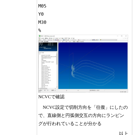
M05

Y0

M30

NCVCで確認
NCVC設定で切削方向を「往復」にしたの
で、直線側と円弧側交互の方向にランピン
グが行われていることが分かる
以上