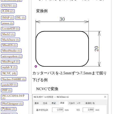
FX3701
(1)
変換例
ICD4
(2)
IMAP
INL
(1)
(1)
jetson
(1)
Loctite638
(1)
Mach3
(1)
Mach3turn
(1)
MbedOS
(1)
MbedStudio
(1)
micropython
(1)
MiniProg4
(1)
mplab X
(1)
カッターパスを-2.5mmずつ-7.5mmまで掘り
NCVC
(4)
Nucleo-F446RE
下げる例
(1)
panda3D
(1)
NCVCで変換
PHP
(1)
PIC12C509A-04/P
(1)
PSoCdesigner
(1)
Python
(2)