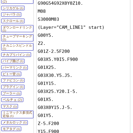
(2)
G90G54G92X0Y0Z10.

シリカゲル
(1)
M08

ジャバラ
(1)
S3000M03

スクロール
(1)
(Layer="CAM_LINE1" start)

ダウンロードリンク
(1)
G00Y5.

チューブマーキング
(1)
Z2.

ナカニシスピンドル
(1)
G01Z-2.5F200

ナカプリバイン
(1)
G03X5.Y0I5.F900

パイプ曲げ
(1)
G01X25.

パーマリンク
(1)
ピトー管
(1)
G03X30.Y5.J5.

ファビコン
(1)
G01Y15.

プラグイン
(1)
G03X25.Y20.I-5.

プーラー
(1)
G01X5.

ペルチェ
(2)
マスク
(1)
G03X0Y15.J-5.

ミニマックス多項式
G01Y5.

近似
(1)
メタルロック
Z-5.F200

(1)
モアタグ
(1)
Y15.F900
