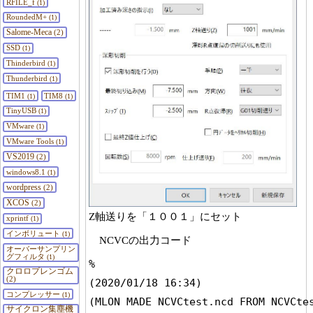
RFILE_f
(1)
RoundedM+
(1)
Salome-Meca
(2)
SSD
(1)
Thinderbird
(1)
Thunderbird
(1)
TIM1
TIM8
(1)
(1)
TinyUSB
(1)
VMware
(1)
VMware Tools
(1)
VS2019
(2)
windows8.1
(1)
wordpress
(2)
XCOS
(2)
Z軸送りを「１００１」にセット
xprintf
(1)
インボリュート
(1)
NCVCの出力コード
オーバーサンプリン
グフィルタ
(1)
%

クロロプレンゴム
(2)
(2020/01/18 16:34)

コンプレッサー
(1)
(MLON MADE NCVCtest.ncd FROM NCVCtes
サイクロン集塵機