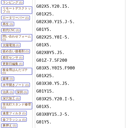
ランピング
(1)
G02X5.Y20.I5.

リモートデスクトッ
プ
(1)
G01X25.

ロータリーバー
(1)
G02X30.Y15.J-5.

再生
(1)
G01Y5.

初代CNC
(1)
G02X25.Y0I-5.

問い合わせフォーム
(1)
G01X5.

太陽電池
(1)
嵌め合い接着剤
(1)
G02X0Y5.J5.

差圧センサ
(1)
G01Z-7.5F200

更新日編集
(1)
G03X5.Y0I5.F900

板金用はんだゴテ
(1)
G01X25.

歯車
(1)
G03X30.Y5.J5.

水平開きノート
(1)
G01Y15.

治具
深圳
(1)
(1)
G03X25.Y20.I-5.

深穴加工
(1)
蛍光灯スタンド修理
G01X5.

(1)
速度フィルタ
(1)
G03X0Y15.J-5.

金フラッシュ
(1)
G01Y5.

鼻押え
(1)