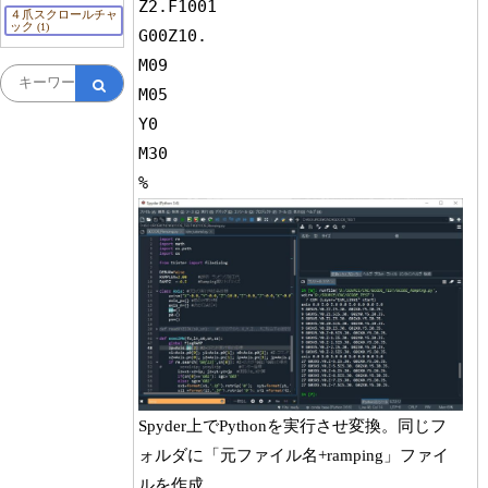
Z2.F1001

４爪スクロールチャ
ック
(1)
G00Z10.

M09

M05

Y0

M30

Spyder上でPythonを実行させ変換。同じフ
ォルダに「元ファイル名+ramping」ファイ
ルを作成