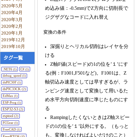
2020年5月
め込み値：-0.5mm)でZ方向に切削長で
2020年4月
ジグザグなコードに入れ替え
2020年3月
2020年2月
変換の条件
2020年1月
2019年12月
2019年10月
深掘りとヘリカル切削はレイヤを分
ける
タグ一覧
Z軸F値(スピード)の1の位を’１’にす
.NET6
C#
(1)
(1)
る(例：F1001,F501など)。F1001は、Z
debug_speed
(1)
軸切込み速度としては早すぎるが、ラ
dsPIC30F
(1)
dsPIC33CK
(2)
ンピング速度として変換して用いるた
EdMax
(1)
め水平方向切削速度に準じたものにす
ESP-Prog
(1)
る
ESP32-S3
(2)
esptool
(2)
RampingしたくないときはZ軸スピー
FCGear
(1)
ドの1の位を’１’以外にする。（もっと
FreeCAD
(1)
も、変換しなければよいだけのこと）
FreeRTOS
(4)