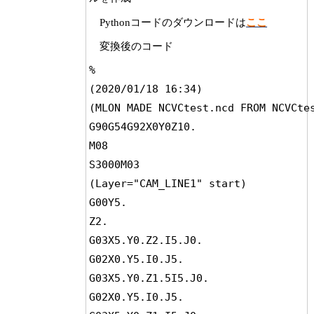
Pythonコードのダウンロードは
ここ
変換後のコード
%

(2020/01/18 16:34)

(MLON MADE NCVCtest.ncd FROM NCVCtes
G90G54G92X0Y0Z10.

M08

S3000M03

(Layer="CAM_LINE1" start)

G00Y5.

Z2.

G03X5.Y0.Z2.I5.J0.

G02X0.Y5.I0.J5.

G03X5.Y0.Z1.5I5.J0.

G02X0.Y5.I0.J5.
