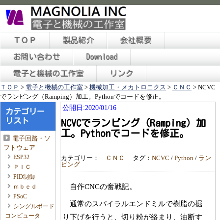
ＴＯＰ
製品紹介
会社概要
お問い合わせ
Download
電子と機械の工作室
リンク
ＴＯＰ
>
電子と機械の工作室
>
機械加工・メカトロニクス
>
ＣＮＣ
>
NCVC
でランピング（Ramping）加工。Pythonでコードを修正。
公開日:2020/01/16
カテゴリー
リスト
NCVCでランピング（Ramping）加
工。Pythonでコードを修正。
電子回路・ソ
フトウェア
ESP32
カテゴリー：
ＣＮＣ
タグ：
NCVC
/
Python
/
ラン
ピング
ＰＩＣ
PID制御
自作CNCの奮戦記。
ｍｂｅｄ
PSoC
通常のスパイラルエンドミルで樹脂の掘
シングルボード
コンピュータ
り下げを行うと、切り粉が絡まり、油断す