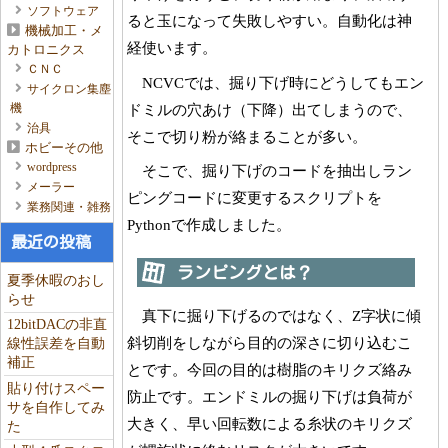
ソフトウェア
ると玉になって失敗しやすい。自動化は神
機械加工・メ
経使います。
カトロニクス
ＣＮＣ
NCVCでは、掘り下げ時にどうしてもエン
サイクロン集塵
ドミルの穴あけ（下降）出てしまうので、
機
治具
そこで切り粉が絡まることが多い。
ホビーその他
wordpress
そこで、掘り下げのコードを抽出しラン
メーラー
ピングコードに変更するスクリプトを
業務関連・雑務
Pythonで作成しました。
最近の投稿
ランピングとは？
夏季休暇のおし
らせ
真下に掘り下げるのではなく、Z字状に傾
12bitDACの非直
斜切削をしながら目的の深さに切り込むこ
線性誤差を自動
補正
とです。今回の目的は樹脂のキリクズ絡み
貼り付けスペー
防止です。エンドミルの掘り下げは負荷が
サを自作してみ
大きく、早い回転数による糸状のキリクズ
た