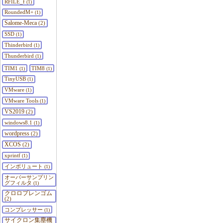
RFILE_f
(1)
RoundedM+
(1)
Salome-Meca
(2)
SSD
(1)
Thinderbird
(1)
Thunderbird
(1)
TIM1
TIM8
(1)
(1)
TinyUSB
(1)
VMware
(1)
VMware Tools
(1)
VS2019
(2)
windows8.1
(1)
wordpress
(2)
XCOS
(2)
xprintf
(1)
インボリュート
(1)
オーバーサンプリン
グフィルタ
(1)
クロロプレンゴム
(2)
コンプレッサー
(1)
サイクロン集塵機