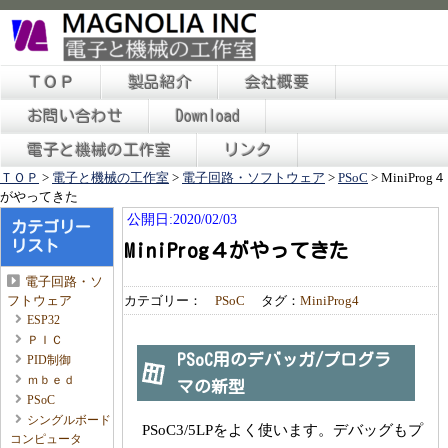
ＴＯＰ
製品紹介
会社概要
お問い合わせ
Download
電子と機械の工作室
リンク
ＴＯＰ
>
電子と機械の工作室
>
電子回路・ソフトウェア
>
PSoC
>
MiniProg４
がやってきた
公開日:2020/02/03
カテゴリー
リスト
MiniProg４がやってきた
電子回路・ソ
カテゴリー：
PSoC
タグ：
MiniProg4
フトウェア
ESP32
ＰＩＣ
PSoC用のデバッガ/プログラ
PID制御
ｍｂｅｄ
マの新型
PSoC
シングルボード
PSoC3/5LPをよく使います。デバッグもプ
コンピュータ