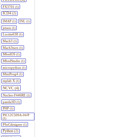
FX3701
(1)
ICD4
(2)
IMAP
INL
(1)
(1)
jetson
(1)
Loctite638
(1)
Mach3
(1)
Mach3turn
(1)
MbedOS
(1)
MbedStudio
(1)
micropython
(1)
MiniProg4
(1)
mplab X
(1)
NCVC
(4)
Nucleo-F446RE
(1)
panda3D
(1)
PHP
(1)
PIC12C509A-04/P
(1)
PSoCdesigner
(1)
Python
(2)