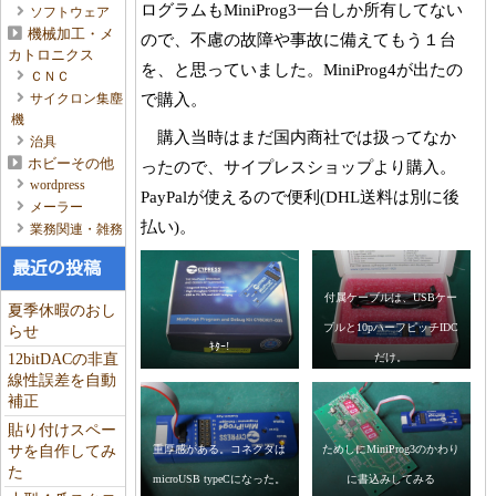
ログラムもMiniProg3一台しか所有してない
ソフトウェア
機械加工・メ
ので、不慮の故障や事故に備えてもう１台
カトロニクス
を、と思っていました。MiniProg4が出たの
ＣＮＣ
で購入。
サイクロン集塵
機
購入当時はまだ国内商社では扱ってなか
治具
ホビーその他
ったので、サイプレスショップより購入。
wordpress
PayPalが使えるので便利(DHL送料は別に後
メーラー
払い)。
業務関連・雑務
最近の投稿
付属ケーブルは、USBケー
夏季休暇のおし
ブルと10pハーフピッチIDC
らせ
ｷﾀｰ!
12bitDACの非直
だけ。
線性誤差を自動
補正
貼り付けスペー
重厚感がある。コネクタは
ためしにMiniProg3のかわり
サを自作してみ
た
microUSB typeCになった。
に書込みしてみる