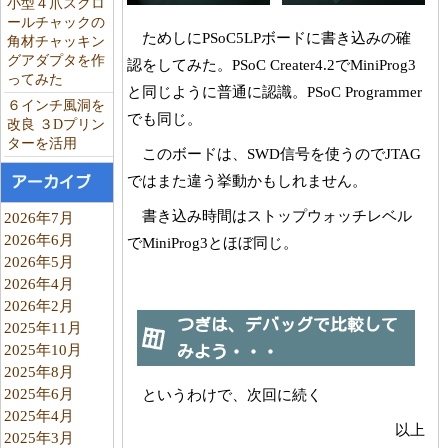
小型４爪スクロ
ールチャックの
ためしにPSoC5LPボードに書き込みの確
角材チャッキン
グアダプタを作
認をしてみた。PSoC Creater4.2でMiniProg3
ってみた
と同じように普通に認識。PSoC Programmer
６インチ風洞を
でも同じ。
改良 ３Dプリン
ターを活用
このボードは、SWD信号を使うのでJTAG
ではまた違う挙動かもしれません。
アーカイブ
書き込み時間はストップウォッチレベル
2026年7月
2026年6月
でMiniProg3とほぼ同じ。
2026年5月
2026年4月
2026年2月
つぎは、デバッグで比較して
2025年11月
2025年10月
みよう・・・
2025年8月
2025年6月
というわけで、次回に続く
2025年4月
以上
2025年3月