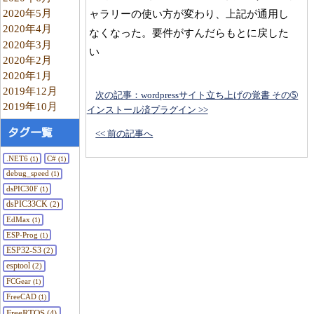
2020年5月
ャラリーの使い方が変わり、上記が通用し
2020年4月
なくなった。要件がすんだらもとに戻した
2020年3月
い
2020年2月
2020年1月
2019年12月
次の記事：wordpressサイト立ち上げの覚書 その➄
2019年10月
インストール済プラグイン >>
タグ一覧
<< 前の記事へ
.NET6
C#
(1)
(1)
debug_speed
(1)
dsPIC30F
(1)
dsPIC33CK
(2)
EdMax
(1)
ESP-Prog
(1)
ESP32-S3
(2)
esptool
(2)
FCGear
(1)
FreeCAD
(1)
FreeRTOS
(4)