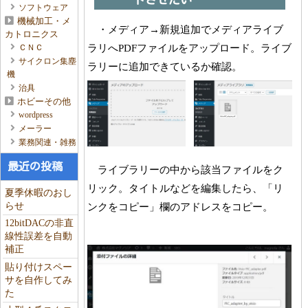
ソフトウェア
機械加工・メ
・メディア→新規追加でメディアライブ
カトロニクス
ラリへPDFファイルをアップロード。ライブ
ＣＮＣ
サイクロン集塵
ラリーに追加できているか確認。
機
治具
ホビーその他
wordpress
メーラー
業務関連・雑務
最近の投稿
ライブラリーの中から該当ファイルをク
リック。タイトルなどを編集したら、「リ
夏季休暇のおし
ンクをコピー」欄のアドレスをコピー。
らせ
12bitDACの非直
線性誤差を自動
補正
貼り付けスペー
サを自作してみ
た