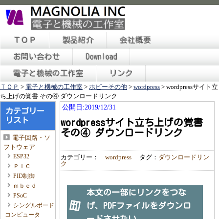
ＴＯＰ
製品紹介
会社概要
お問い合わせ
Download
電子と機械の工作室
リンク
ＴＯＰ
>
電子と機械の工作室
>
ホビーその他
>
wordpress
>
wordpressサイト立
ち上げの覚書 その④ ダウンロードリンク
公開日:2019/12/31
カテゴリー
リスト
wordpressサイト立ち上げの覚書
その④ ダウンロードリンク
電子回路・ソ
フトウェア
ESP32
カテゴリー：
wordpress
タグ：
ダウンロードリン
ク
ＰＩＣ
PID制御
ｍｂｅｄ
本文の一部にリンクをつな
PSoC
げ、PDFファイルをダウンロ
シングルボード
コンピュータ
ードさせたい