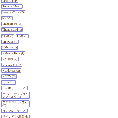
RFILE_f
(1)
RoundedM+
(1)
Salome-Meca
(2)
SSD
(1)
Thinderbird
(1)
Thunderbird
(1)
TIM1
TIM8
(1)
(1)
TinyUSB
(1)
VMware
(1)
VMware Tools
(1)
VS2019
(2)
windows8.1
(1)
wordpress
(2)
XCOS
(2)
xprintf
(1)
インボリュート
(1)
オーバーサンプリン
グフィルタ
(1)
クロロプレンゴム
(2)
コンプレッサー
(1)
サイクロン集塵機