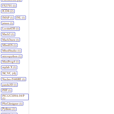
FX3701
(1)
ICD4
(2)
IMAP
INL
(1)
(1)
jetson
(1)
Loctite638
(1)
Mach3
(1)
Mach3turn
(1)
MbedOS
(1)
MbedStudio
(1)
micropython
(1)
MiniProg4
(1)
mplab X
(1)
NCVC
(4)
Nucleo-F446RE
(1)
panda3D
(1)
PHP
(1)
PIC12C509A-04/P
(1)
PSoCdesigner
(1)
Python
(2)